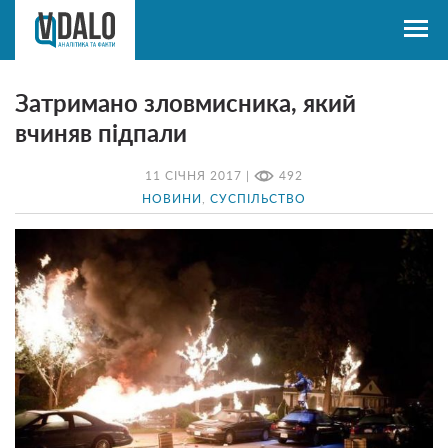
Затримано зловмисника, який
вчиняв підпали
11 СІЧНЯ 2017 |
492
НОВИНИ
,
СУСПІЛЬСТВО