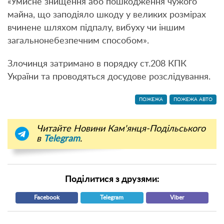
«Умисне знищення або пошкодження чужого
майна, що заподіяло шкоду у великих розмірах
вчинене шляхом підпалу, вибуху чи іншим
загальнонебезпечним способом».
Злочинця затримано в порядку ст.208 КПК
України та проводяться досудове розслідування.
ПОЖЕЖА
ПОЖЕЖА АВТО
Читайте Новини Кам'янця-Подільського
в
Telegram
.
Поділитися з друзями:
Facebook
Telegram
Viber