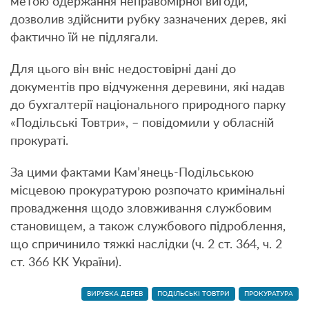
метою одержання неправомірної вигоди,
дозволив здійснити рубку зазначених дерев, які
фактично їй не підлягали.
Для цього він вніс недостовірні дані до
документів про відчуження деревини, які надав
до бухгалтерії національного природного парку
«Подільські Товтри», – повідомили у обласній
прокураті.
За цими фактами Кам’янець-Подільською
місцевою прокуратурою розпочато кримінальні
провадження щодо зловживання службовим
становищем, а також службового підроблення,
що спричинило тяжкі наслідки (ч. 2 ст. 364, ч. 2
ст. 366 КК України).
ВИРУБКА ДЕРЕВ
ПОДІЛЬСЬКІ ТОВТРИ
ПРОКУРАТУРА