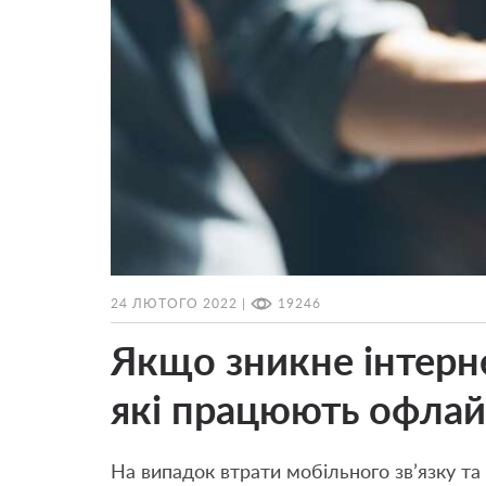
24 ЛЮТОГО 2022 |
19246
Якщо зникне інтерне
які працюють офла
На випадок втрати мобільного зв’язку т