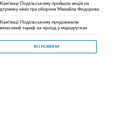
 Кам’янці-Подільському пройшла акція на
ідтримку міністра оборони Михайла Федорова
 Кам’янці-Подільському продовжили
имчасовий тариф на проїзд у маршрутках
ВСІ НОВИНИ