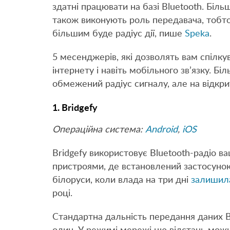
здатні працювати на базі Bluetooth. Біл
також виконують роль передавача, тобто
більшим буде радіус дії, пише
Speka
.
5 месенджерів, які дозволять вам спілкув
інтернету і навіть мобільного зв’язку. Бі
обмежений радіус сигналу, але на відкр
1. Bridgefy
Операційна система:
Android
,
iOS
Bridgefy використовує Bluetooth-радіо в
пристроями, де встановлений застосуно
білоруси, коли влада на три дні
залишил
році.
Стандартна дальність передання даних Br