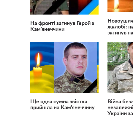
Новоушичч
На фронті загинув Герой з
жалобі: н
Кам’янеччини
загинув на
Ще одна сумна звістка
Війна без
прийшла на Кам’янеччину
незалежні
України за