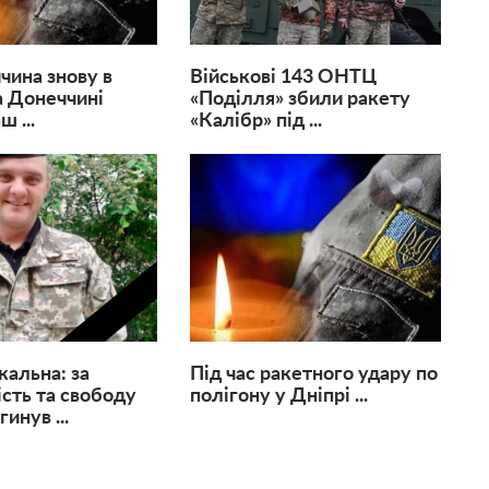
ина знову в
Військові 143 ОНТЦ
а Донеччині
«Поділля» збили ракету
ш ...
«Калібр» під ...
жальна: за
Під час ракетного удару по
сть та свободу
полігону у Дніпрі ...
гинув ...