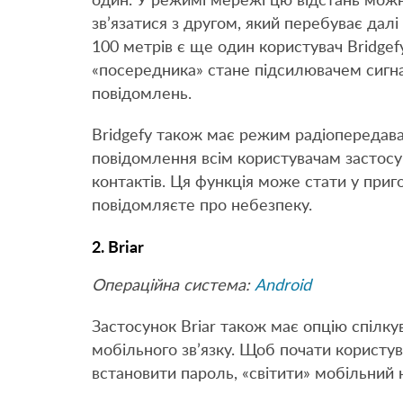
один. У режимі мережі цю відстань можн
зв’язатися з другом, який перебуває далі
100 метрів є ще один користувач Bridge
«посередника» стане підсилювачем сигн
повідомлень.
Bridgefy також має режим радіопередава
повідомлення всім користувачам застосунк
контактів. Ця функція може стати у приг
повідомляєте про небезпеку.
2. Briar
Операційна система:
Android
Застосунок Briar також має опцію спілкув
мобільного зв’язку. Щоб почати користува
встановити пароль, «світити» мобільний 