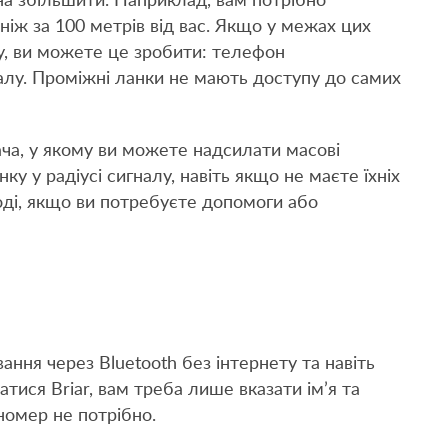
а збільшити. Наприклад, вам потрібно
 ніж за 100 метрів від вас. Якщо у межах цих
fy, ви можете це зробити: телефон
алу. Проміжні ланки не мають доступу до самих
ча, у якому ви можете надсилати масові
у у радіусі сигналу, навіть якщо не маєте їхніх
оді, якщо ви потребуєте допомоги або
ання через Bluetooth без інтернету та навіть
тися Briar, вам треба лише вказати ім’я та
номер не потрібно.