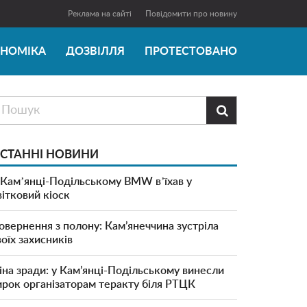
Реклама на сайті
Повідомити про новину
ОНОМІКА
ДОЗВІЛЛЯ
ПРОТЕСТОВАНО

СТАННІ НОВИНИ
 Камʼянці-Подільському BMW вʼїхав у
вітковий кіоск
овернення з полону: Кам’янеччина зустріла
воїх захисників
іна зради: у Кам’янці-Подільському винесли
ирок організаторам теракту біля РТЦК