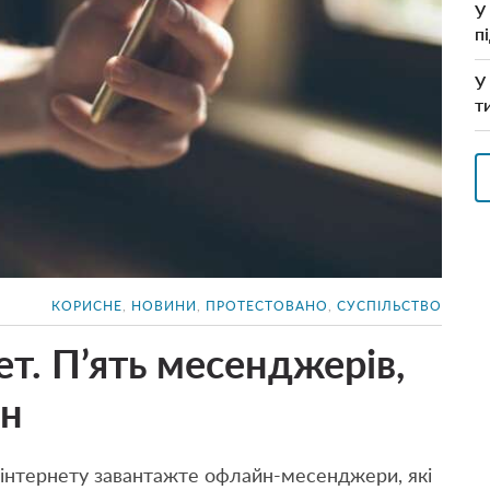
У
п
У
т
КОРИСНЕ
,
НОВИНИ
,
ПРОТЕСТОВАНО
,
СУСПІЛЬСТВО
т. П’ять месенджерів,
йн
а інтернету завантажте офлайн-месенджери, які