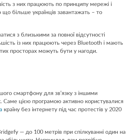
ьшість з них працюють по принципу мережі і
 що більше українців завантажать – то
атися з близькими за повної відсутності
льшість із них працюють через Bluetooth і мають
итих просторах можуть бути у нагоди.
ашого смартфону для зв’язку з іншими
к. Саме цією програмою активно користувалися
а
країну без інтернету під час протестів у 2020
idgefy — до 100 метрів при спілкуванні один на