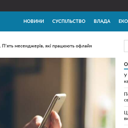
НОВИНИ
СУСПІЛЬСТВО
ВЛАДА
ЕК
. П’ять месенджерів, які працюють офлайн
О
У
к
П
с
Ц
в