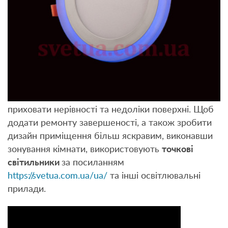
Натяжні плівки – це один з найпоширеніших
видів оздоблення стель, який дозволяє
приховати нерівності та недоліки поверхні. Щоб
додати ремонту завершеності, а також зробити
дизайн приміщення більш яскравим, виконавши
зонування кімнати, використовують
точкові
світильники
за посиланням
https://svetua.com.ua/ua/
та інші освітлювальні
прилади.