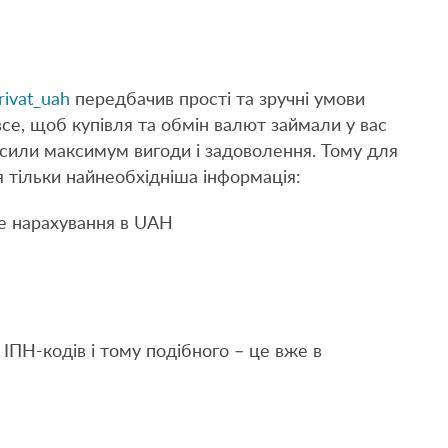
rivat_uah
передбачив прості та зручні умови
се, щоб купівля та обмін валют займали у вас
иносили максимум вигоди і задоволення. Тому для
я тільки найнеобхідніша інформація:
де нарахування в UAH
 ІПН-кодів і тому подібного – це вже в