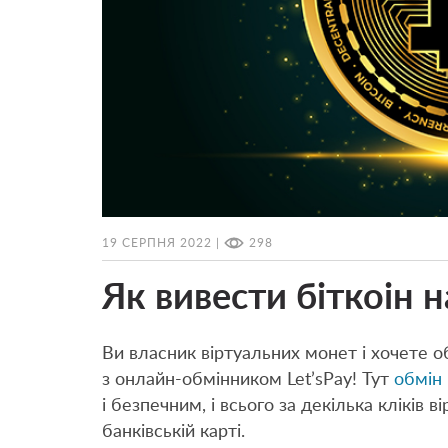
19 СЕРПНЯ 2022 |
298
Як вивести біткоін 
Ви власник віртуальних монет і хочете об
з онлайн-обмінником Let’sPay! Тут
обмін 
і безпечним, і всього за декілька кліків 
банківській карті.