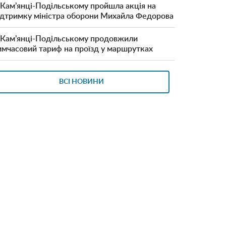
 Кам’янці-Подільському пройшла акція на
ідтримку міністра оборони Михайла Федорова
 Кам’янці-Подільському продовжили
имчасовий тариф на проїзд у маршрутках
ВСІ НОВИНИ