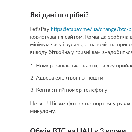
Які дані потрібні?
Let’sPay
https://letspay.me/ua/change/btc/p
користування сайтом. Команда зробила в
мінімум часу і зусиль, а, натомість, пр
виводу біткойна у гривні вам знадобитьс
Номер банківської карти, на яку прий
Адреса електронної пошти
Контактний номер телефону
Це все! Ніяких фото з паспортом у руках,
минулому.
Обмін BTC на UAH у 3 кроки