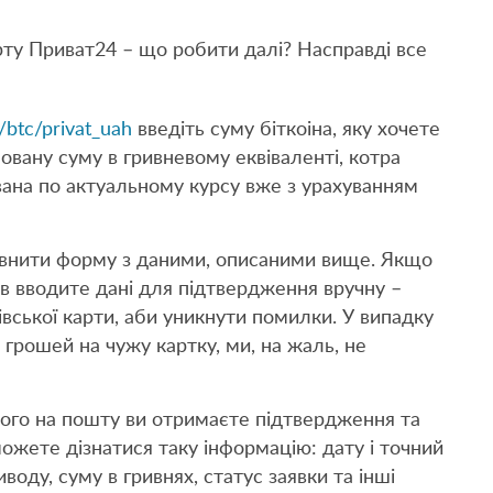
рту Приват24 – що робити далі? Насправді все
/btc/privat_uah
введіть суму біткоіна, яку хочете
овану суму в гривневому еквіваленті, котра
вана по актуальному курсу вже з урахуванням
овнити форму з даними, описаними вище. Якщо
зів вводите дані для підтвердження вручну –
вської карти, аби уникнути помилки. У випадку
грошей на чужу картку, ми, на жаль, не
 чого на пошту ви отримаєте підтвердження та
ожете дізнатися таку інформацію: дату і точний
виводу, суму в гривнях, статус заявки та інші