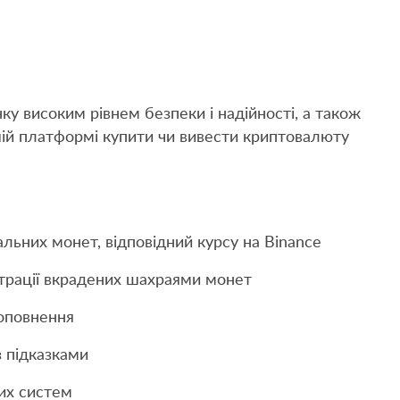
ку високим рівнем безпеки і надійності, а також
ій платформі купити чи вивести криптовалюту
альних монет, відповідний курсу на Binance
трації вкрадених шахраями монет
оповнення
з підказками
их систем