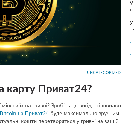
У
п
У
т
UNCATEGORIZED
на карту Приват24?
міняти їх на гривні? Зробіть це вигідно і швидко
Bitcoin на Приват24
буде максимально зручним
віртуальні кошти перетворяться у гривні на вашій