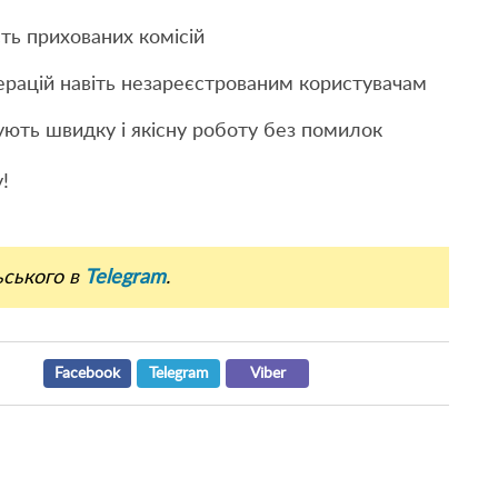
сть прихованих комісій
ерацій навіть незареєстрованим користувачам
ють швидку і якісну роботу без помилок
!
ьського в
Telegram
.
Facebook
Telegram
Viber