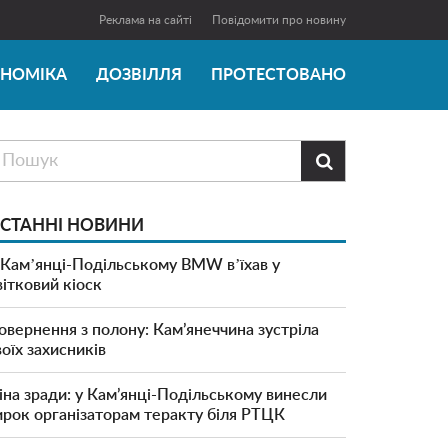
Реклама на сайті
Повідомити про новину
ОНОМІКА
ДОЗВІЛЛЯ
ПРОТЕСТОВАНО

СТАННІ НОВИНИ
 Камʼянці-Подільському BMW вʼїхав у
вітковий кіоск
овернення з полону: Кам’янеччина зустріла
воїх захисників
іна зради: у Кам’янці-Подільському винесли
ирок організаторам теракту біля РТЦК