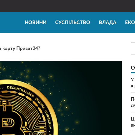
НОВИНИ
СУСПІЛЬСТВО
ВЛАДА
ЕК
на карту Приват24?
О
У
к
П
с
Ц
в