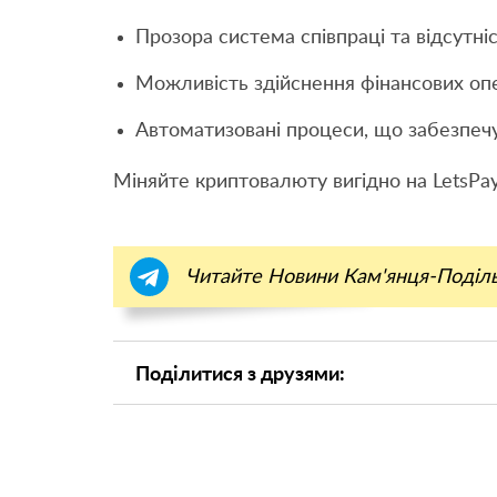
Прозора система співпраці та відсутні
Можливість здійснення фінансових оп
Автоматизовані процеси, що забезпечу
Міняйте криптовалюту вигідно на LetsPay
Читайте Новини Кам'янця-Поділ
Поділитися з друзями: