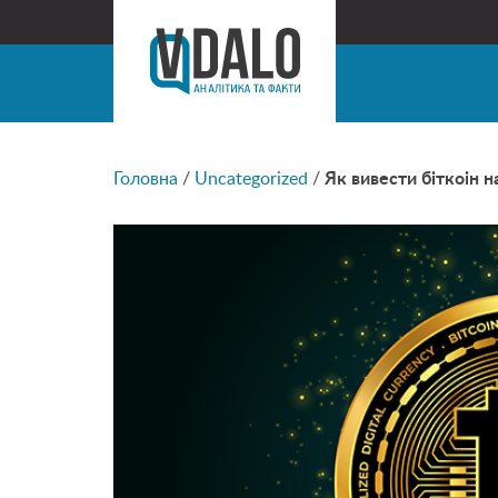
Головна
/
Uncategorized
/
Як вивести біткоін 