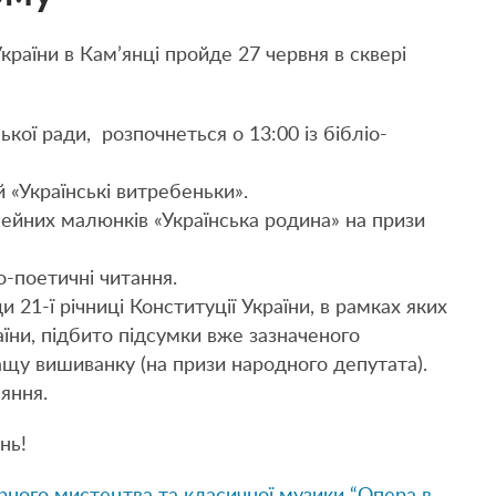
країни в Кам’янці пройде 27 червня в сквері
ької ради, розпочнеться о 13:00 із бібліо-
й «Українські витребеньки».
мейних малюнків «Українська родина» на призи
о-поетичні читання.
и 21-ї річниці Конституції України, в рамках яких
їни, підбито підсумки вже зазначеного
ащу вишиванку (на призи народного депутата).
яння.
нь!
ного мистецтва та класичної музики “Опера в