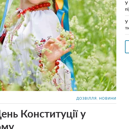
У
п
У
т
ДОЗВІЛЛЯ
,
НОВИНИ
ень Конституції у
ому