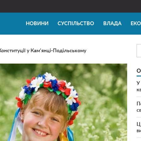
НОВИНИ
СУСПІЛЬСТВО
ВЛАДА
ЕК
Конституції у Кам’янці-Подільському
О
У
к
П
с
Ц
в