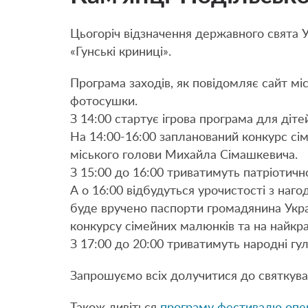
Цьогоріч відзначення державного свята У
«Гунські криниці».
Програма заходів, як повідомляє сайт міс
фотосушки.
З 14:00 стартує ігрова програма для діте
На 14:00-16:00 запланований конкурс сі
міського голови Михайла Сімашкевича.
З 15:00 до 16:00 триватимуть патріотичн
А о 16:00 відбудуться урочистості з нагод
буде вручено паспорти громадянина Укра
конкурсу сімейних малюнків та на найкр
З 17:00 до 20:00 триватимуть народні гул
Запрошуємо всіх долучитися до святкува
Також дивіться
програму фестивалю опер