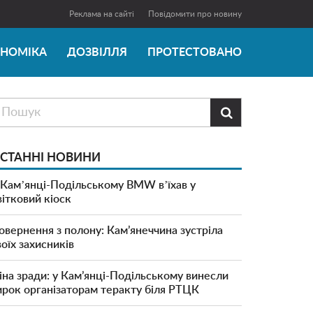
Реклама на сайті
Повідомити про новину
ОНОМІКА
ДОЗВІЛЛЯ
ПРОТЕСТОВАНО

СТАННІ НОВИНИ
 Камʼянці-Подільському BMW вʼїхав у
вітковий кіоск
овернення з полону: Кам’янеччина зустріла
воїх захисників
іна зради: у Кам’янці-Подільському винесли
ирок організаторам теракту біля РТЦК