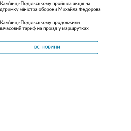
 Кам’янці-Подільському пройшла акція на
ідтримку міністра оборони Михайла Федорова
 Кам’янці-Подільському продовжили
имчасовий тариф на проїзд у маршрутках
ВСІ НОВИНИ