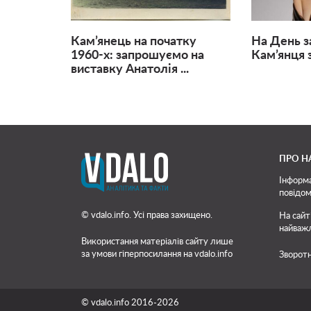
Кам’янець на початку
На День з
1960-х: запрошуємо на
Кам’янця за
виставку Анатолія ...
ПРО Н
Інформа
повідом
© vdalo.info. Усі права захищено.
На сайт
найважл
Використання матеріалів сайту лише
за умови гіперпосилання на vdalo.info
Зворотн
© vdalo.info 2016-2026