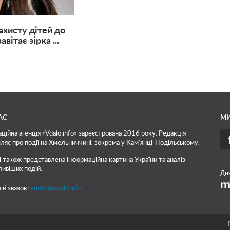
ахисту дітей до
вітає зірка ...
АС
МИ
ційна агенція «Vdalo.info» зареєстрована 2016 року. Редакція
ляє про події на Хмельниччині, зокрема у Кам'янці-Подільському.
і також представлена інформаційна картина України та аналіз
ивіших подій.
Диз
ій звязок:
editor@vdalo.info