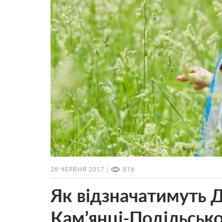
28 ЧЕРВНЯ 2017 |
876
Як відзначатимуть Д
Кам’янці-Подільськ