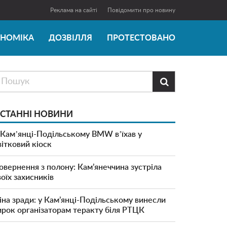
Реклама на сайті
Повідомити про новину
ОНОМІКА
ДОЗВІЛЛЯ
ПРОТЕСТОВАНО

СТАННІ НОВИНИ
 Камʼянці-Подільському BMW вʼїхав у
вітковий кіоск
овернення з полону: Кам’янеччина зустріла
воїх захисників
іна зради: у Кам’янці-Подільському винесли
ирок організаторам теракту біля РТЦК