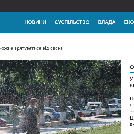
НОВИНИ
СУСПІЛЬСТВО
ВЛАДА
ЕК
можна врятуватися від спеки
О
У
к
П
с
Ц
в