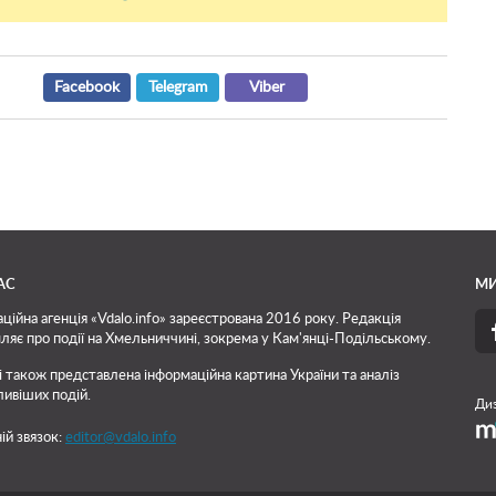
Facebook
Telegram
Viber
АС
МИ
ційна агенція «Vdalo.info» зареєстрована 2016 року. Редакція
ляє про події на Хмельниччині, зокрема у Кам'янці-Подільському.
і також представлена інформаційна картина України та аналіз
ивіших подій.
Диз
ій звязок:
editor@vdalo.info