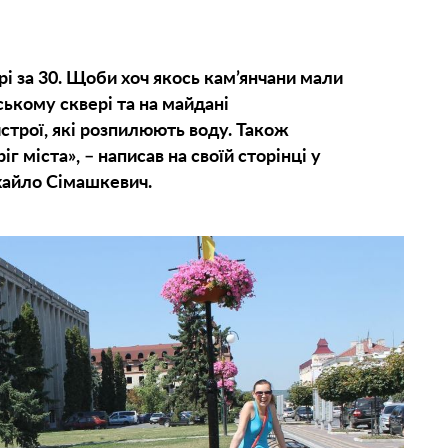
рі за 30. Щоби хоч якось кам’янчани мали
ському сквері та на майдані
трої, які розпилюють воду. Також
г міста», – написав на своїй сторінці у
хайло Сімашкевич.