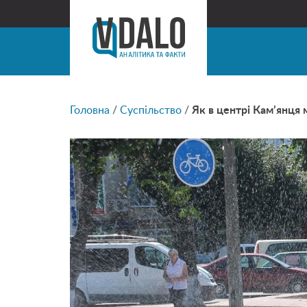
Головна
/
Суспільство
/
Як в центрі Кам’янця 