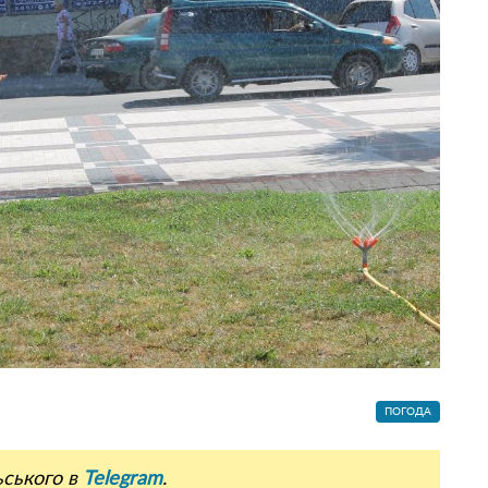
ПОГОДА
ьського в
Telegram
.