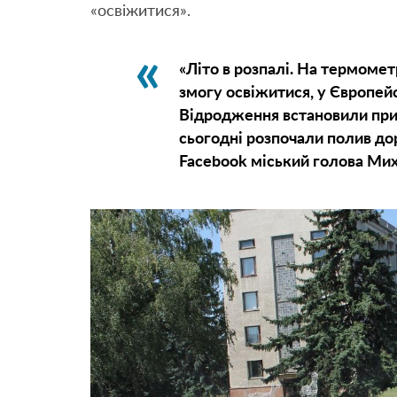
«освіжитися».
«Літо в розпалі. На термомет
змогу освіжитися, у Європей
Відродження встановили прис
сьогодні розпочали полив дорі
Facebook міський голова Ми