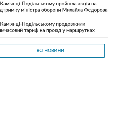
 Кам’янці-Подільському пройшла акція на
ідтримку міністра оборони Михайла Федорова
 Кам’янці-Подільському продовжили
имчасовий тариф на проїзд у маршрутках
ВСІ НОВИНИ