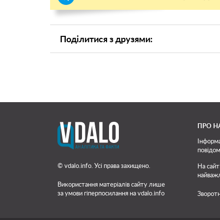
Поділитися з друзями:
ПРО Н
Інформа
повідом
© vdalo.info. Усі права захищено.
На сайт
найважл
Використання матеріалів сайту лише
за умови гіперпосилання на vdalo.info
Зворотн