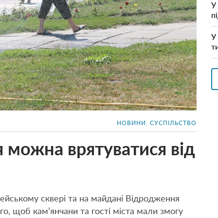
У
п
У
т
НОВИНИ
,
СУСПІЛЬСТВО
я можна врятуватися від
пейському сквері та на майдані Відродження
го, щоб кам’янчани та гості міста мали змогу