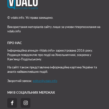
© vdalo.info. Усі права захищено.
Використання матеріалів сайту лише
за умови гіперпосилання на
vdalo.info
ПРО НАС
Інформаційна агенція «Vdalo.info» зареєстрована 2016 року.
Редакція повідомляє про події на Хмельниччині, зокрема у
Кам'янці-Подільському.
На сайті також представлена інформаційна картина України та
аналіз найважливіших подій.
Зворотній звязок:
editor@vdalo.info
МИ В СОЦІАЛЬНИХ МЕРЕЖАХ

