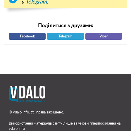
в
Telegram
.
Поділитися з друзями:
Facebook
Telegram
Viber
© vdalo.info. Усі права захищено.
Використання матеріалів сайту лише
за умови гіперпосилання на
vdalo.info