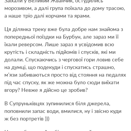
Заїхали у Великий Жванчик, остудились
морозивом, а далі група поїхала до дому трасою,
а наше тріо далі корчами та ярами.
Ця ділянка треку вже була добре нам знайома з
попередньої поїздки на Бурбун, але зараз ми її
їхали реверсом. Лише зараз я усвідомив всю
крутість і складність підйомів і спусків, які ми
долали. Спускаючись з чергової гори ловив себе
на думці, що подекуди і спускатись страшно,
м’язи забиваються просто від стояння на педалях
під час спуску, як же можна було сюди виїхати
вгору? Невже я дійсно це зробив?
В Супруньківцях зупинилися біля джерела,
поповнили запас води, вмилися, ну і звісно куди
ж без портретів )))