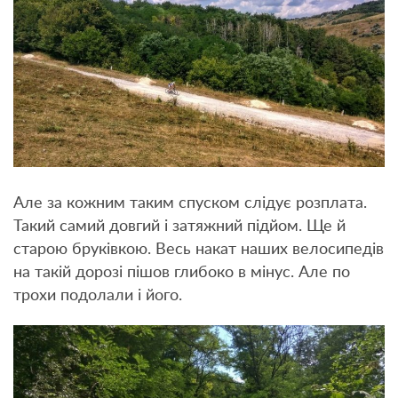
Але за кожним таким спуском слідує розплата.
Такий самий довгий і затяжний підйом. Ще й
старою бруківкою. Весь накат наших велосипедів
на такій дорозі пішов глибоко в мінус. Але по
трохи подолали і його.