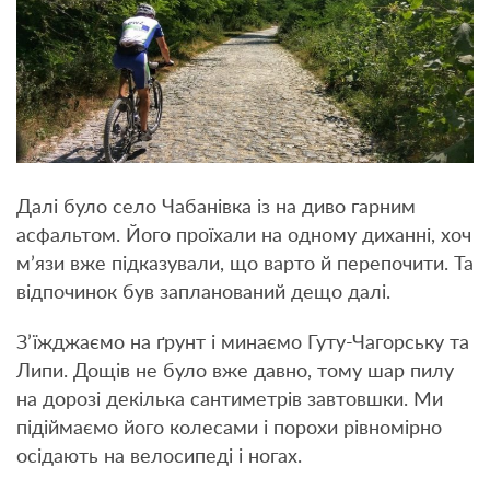
Далі було село Чабанівка із на диво гарним
асфальтом. Його проїхали на одному диханні, хоч
м’язи вже підказували, що варто й перепочити. Та
відпочинок був запланований дещо далі.
З’їжджаємо на ґрунт і минаємо Гуту-Чагорську та
Липи. Дощів не було вже давно, тому шар пилу
на дорозі декілька сантиметрів завтовшки. Ми
підіймаємо його колесами і порохи рівномірно
осідають на велосипеді і ногах.