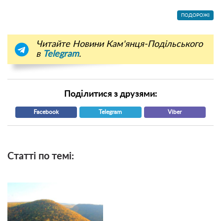
ПОДОРОЖІ
Читайте Новини Кам'янця-Подільського
в
Telegram
.
Поділитися з друзями:
Facebook
Telegram
Viber
Статті по темі: