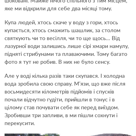
шоковані. Майже нічого спільного з тим місцем,
яке ми відкрили для себе два місяці тому.
Купа людей, хтось скаче у воду з гори, хтось
купається, хтось смажить шашлик, за столом
святкують чи то весілля, чи то ще щось… Від
лазурної води залишись лише сірі хмари намулу,
підняті стрибунами та плаваючими. Тому багато
фото я тут не робив. В них не було сенсу.
Але у воді кілька разів таки скупався. І холодна
вода зробила свою справу. М’язи, що вже після
восьмидесяти кілометрів підйомів і спусків
почали відчутно гудіти, прийшли в тонус і в
цілому став почувати себе як перед виїздом.
Зробивши три запливи, в ми пішли сохнути і
перекусити.