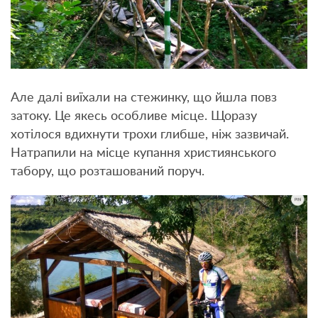
Але далі виїхали на стежинку, що йшла повз
затоку. Це якесь особливе місце. Щоразу
хотілося вдихнути трохи глибше, ніж зазвичай.
Натрапили на місце купання християнського
табору, що розташований поруч.