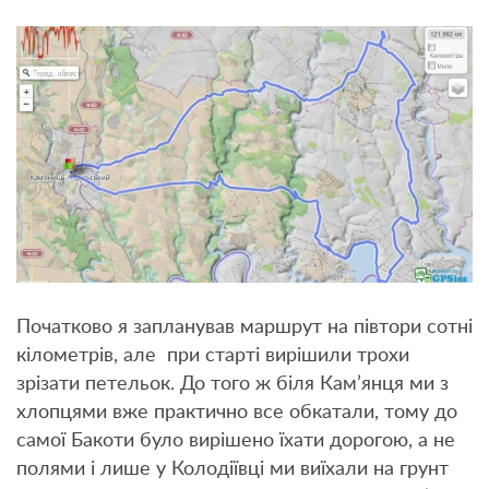
Початково я запланував маршрут на півтори сотні
кілометрів, але при старті вирішили трохи
зрізати петельок. До того ж біля Кам’янця ми з
хлопцями вже практично все обкатали, тому до
самої Бакоти було вирішено їхати дорогою, а не
полями і лише у Колодіївці ми виїхали на грунт