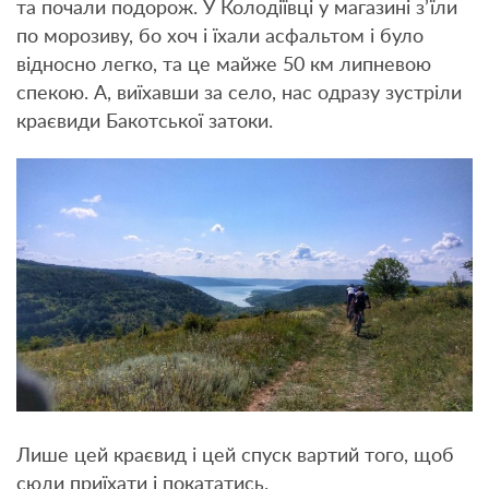
та почали подорож. У Колодіївці у магазині з’їли
по морозиву, бо хоч і їхали асфальтом і було
відносно легко, та це майже 50 км липневою
спекою. А, виїхавши за село, нас одразу зустріли
краєвиди Бакотської затоки.
Лише цей краєвид і цей спуск вартий того, щоб
сюди приїхати і покататись.