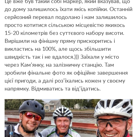
Це вже був такий собі маркер, який вказував, що
до дому залишилось їхати якісь копійки. Останній
серйозний перевал подолано і нам залишилось
просто котитися сільською місцевістю якихось
15-20 кілометрів без суттєвого набору висоти.
Вирішили на фінішну пряму прискоритись і
викластись на 100%, але щось збільшити
швидкість так і не вдалося.))) Заїхали у місто
через Кам’янку, на залізничну станцію. Там
зробили фінальне фото як офіційне завершення
цієї пригоди, а далі роз’їхались кожен у своєму
напрямку. Відмиватись та від’їдатись.