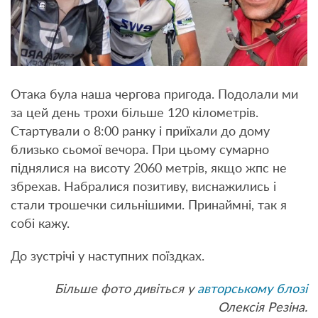
Отака була наша чергова пригода. Подолали ми
за цей день трохи більше 120 кілометрів.
Стартували о 8:00 ранку і приїхали до дому
близько сьомої вечора. При цьому сумарно
піднялися на висоту 2060 метрів, якщо жпс не
збрехав. Набралися позитиву, виснажились і
стали трошечки сильнішими. Принаймні, так я
собі кажу.
До зустрічі у наступних поїздках.
Більше фото дивіться у
авторському блозі
Олексія Резіна.