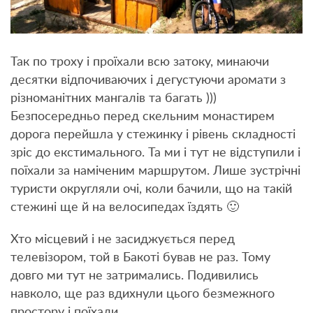
Так по троху і проїхали всю затоку, минаючи
десятки відпочиваючих і дегустуючи аромати з
різноманітних мангалів та багать )))
Безпосередньо перед скельним монастирем
дорога перейшла у стежинку і рівень складності
зріс до екстимального. Та ми і тут не відступили і
поїхали за наміченим маршрутом. Лише зустрічні
туристи округляли очі, коли бачили, що на такій
стежині ще й на велосипедах їздять 🙂
Хто місцевий і не засиджується перед
телевізором, той в Бакоті бував не раз. Тому
довго ми тут не затримались. Подивились
навколо, ще раз вдихнули цього безмежного
простору і поїхали.