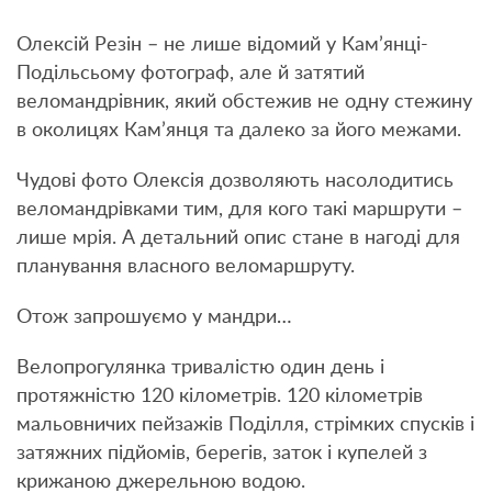
Олексій Резін – не лише відомий у Кам’янці-
Подільсьому фотограф, але й затятий
веломандрівник, який обстежив не одну стежину
в околицях Кам’янця та далеко за його межами.
Чудові фото Олексія дозволяють насолодитись
веломандрівками тим, для кого такі маршрути –
лише мрія. А детальний опис стане в нагоді для
планування власного веломаршруту.
Отож запрошуємо у мандри…
Велопрогулянка тривалістю один день і
протяжністю 120 кілометрів. 120 кілометрів
мальовничих пейзажів Поділля, стрімких спусків і
затяжних підйомів, берегів, заток і купелей з
крижаною джерельною водою.