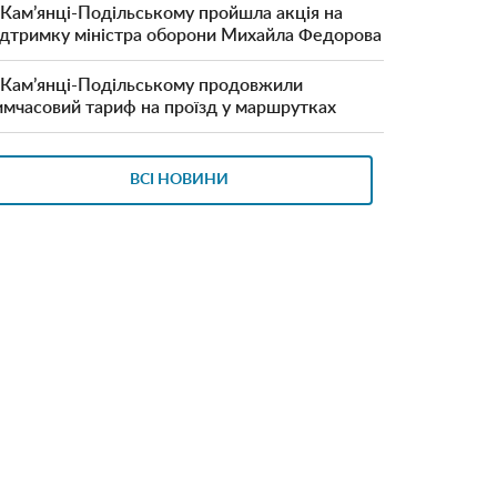
 Кам’янці-Подільському пройшла акція на
ідтримку міністра оборони Михайла Федорова
 Кам’янці-Подільському продовжили
имчасовий тариф на проїзд у маршрутках
ВСІ НОВИНИ