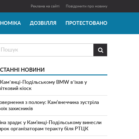
Реклама на сайті
Повідомити про новину
ОНОМІКА
ДОЗВІЛЛЯ
ПРОТЕСТОВАНО

СТАННІ НОВИНИ
 Камʼянці-Подільському BMW вʼїхав у
вітковий кіоск
овернення з полону: Кам’янеччина зустріла
воїх захисників
іна зради: у Кам’янці-Подільському винесли
ирок організаторам теракту біля РТЦК