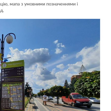
ацію, мапа з умовними позначеннями і
д.