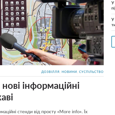
У
п
У
т
ДОЗВІЛЛЯ
,
НОВИНИ
,
СУСПІЛЬСТВО
 нові інформаційні
аві
аційні стенди від проєту «More info». Їх