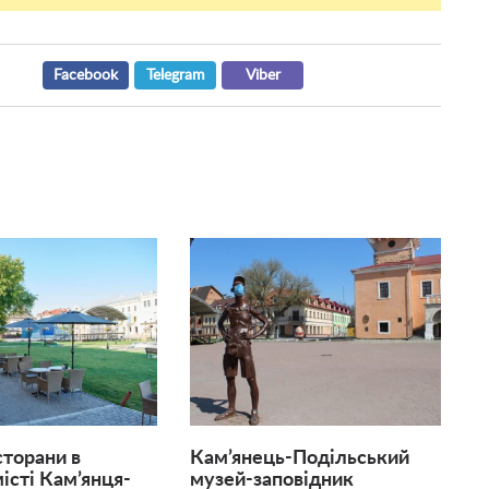
Facebook
Telegram
Viber
торани в
Кам’янець-Подільський
істі Кам’янця-
музей-заповідник