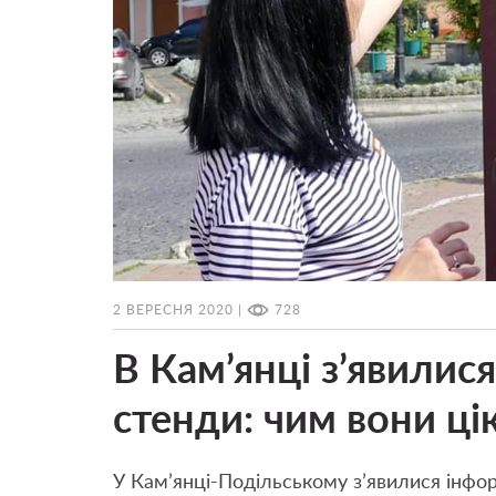
2 ВЕРЕСНЯ 2020 |
728
В Кам’янці з’явилися
стенди: чим вони цік
У Кам’янці-Подільському з’явилися інформ