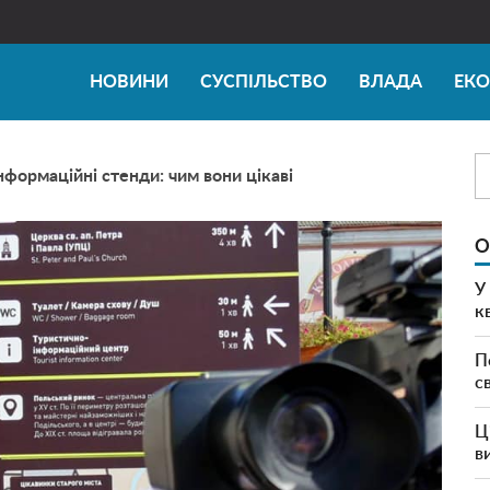
НОВИНИ
СУСПІЛЬСТВО
ВЛАДА
ЕК
інформаційні стенди: чим вони цікаві
О
У
к
П
с
Ц
в