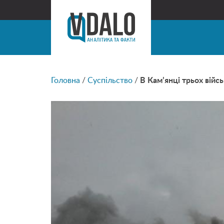
Головна
/
Суспільство
/
В Кам’янці трьох війс