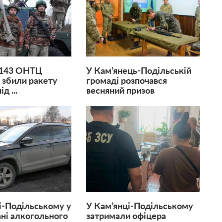
 143 ОНТЦ
У Кам’янець-Подільській
 збили ракету
громаді розпочався
д ...
весняний призов
і-Подільському у
У Кам’янці-Подільському
ані алкогольного
затримали офіцера