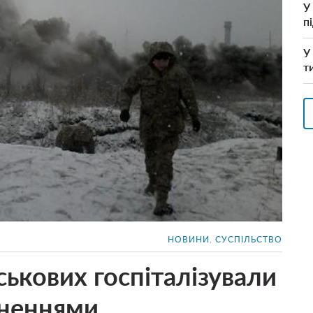
У
п
У
т
НОВИНИ
,
СУСПІЛЬСТВО
ськових госпіталізували
аненнями