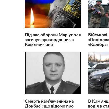
Під час оборони Маріуполя
Військові
загинув прикордонник з
«Поділля»
Кам’янеччини
«Калібр» пі
Смерть кам’янчанина на
В Кам’янц
Донбасі: що відомо про
водія в ст