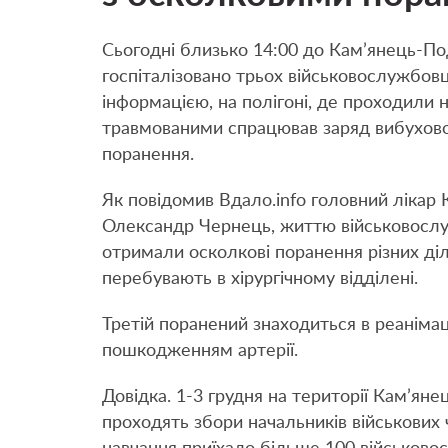
Сьогодні близько 14:00 до Кам’янець-Под
госпіталізовано трьох військовослужбов
інформацією, на полігоні, де проходили н
травмованими спрацював заряд вибухово
поранення.
Як повідомив Вдало.info головний лікар 
Олександр Чернець, життю військовослужб
отримали осколкові поранення різних діля
перебувають в хірургічному відділені.
Третій поранений знаходиться в реанімац
пошкодженням артерії.
Довідка. 1-3 грудня на території Кам’ян
проходять збори начальників військових 