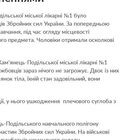
ільської міської лікарні №1 було
ців Збройних сил України. За попередньою
авчання, під час огляду місцевості
го предмета. Чоловіки отримали осколкові
Кам’янець-Подільської міської лікарні №1
овців зараз нічого не загрожує. Двоє із них
нок тіла, їхній стан задовільний, вони
ії, у нього ушкодження плечового суглоба з
ець-Подільського навчального полігону
частин Збройних сил України. На військові