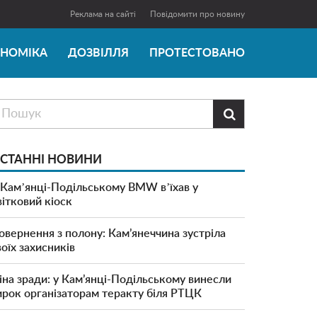
Реклама на сайті
Повідомити про новину
ОНОМІКА
ДОЗВІЛЛЯ
ПРОТЕСТОВАНО

СТАННІ НОВИНИ
 Камʼянці-Подільському BMW вʼїхав у
вітковий кіоск
овернення з полону: Кам’янеччина зустріла
воїх захисників
іна зради: у Кам’янці-Подільському винесли
ирок організаторам теракту біля РТЦК