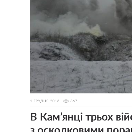
1 ГРУДНЯ 2016 |
867
В Кам’янці трьох вій
з осколковими пор