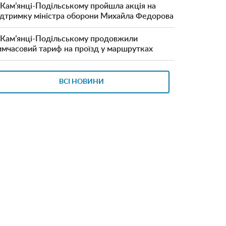
 Кам’янці-Подільському пройшла акція на
ідтримку міністра оборони Михайла Федорова
 Кам’янці-Подільському продовжили
имчасовий тариф на проїзд у маршрутках
ВСІ НОВИНИ