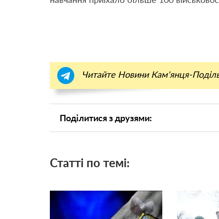
навчання приїхало більше 100 військово
Читайте Новини Кам'янця-Поділ
Поділитися з друзями:
Статті по темі: