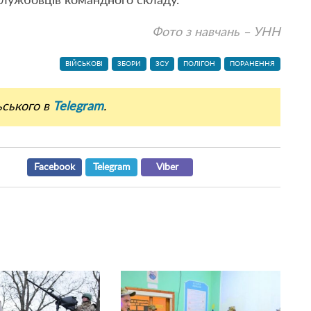
службовців командного складу.
Фото з навчань – УНН
ВІЙСЬКОВІ
ЗБОРИ
ЗСУ
ПОЛІГОН
ПОРАНЕННЯ
ьського в
Telegram
.
Facebook
Telegram
Viber