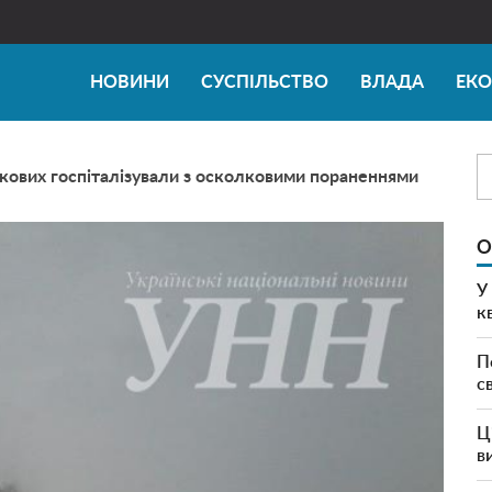
НОВИНИ
СУСПІЛЬСТВО
ВЛАДА
ЕК
ькових госпіталізували з осколковими пораненнями
О
У
к
П
с
Ц
в