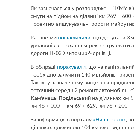
Як зазначається у розпорядженні КМУ ві
смуги на підйом на ділянці км 269 + 600 
проектно-вишукувальні роботи майбутніх 
Раніше ми
повідомляли
, що депутати Хм
урядовців з проханням реконструювати а
дороги Н-03 Житомир-Чернівці.
В облраді
порахували
, що на капітальни
необхідно залучити 140 мільйонів гривен
Також у зазначеному вище розпорядженн
поточний середній ремонт автомобільно
Кам’янець-Подільський
на ділянках км 5 
км 48 + 000 — км 69 + 629, км 78 + 200 
За інформацією порталу
«Наші гроші»
, в
ділянках довжиною 104 км вже виділялос