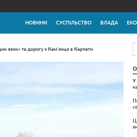
НОВИНИ
СУСПІЛЬСТВО
ВЛАДА
ЕК
щин язик» та дорогу з Кам’янця в Карпати
О
У
к
П
с
Ц
в