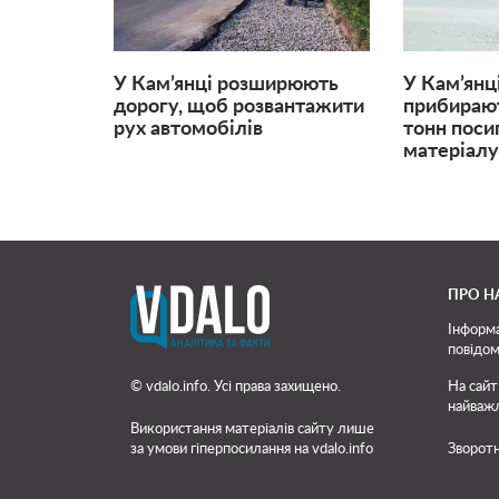
У Кам’янці розширюють
У Кам’янц
дорогу, щоб розвантажити
прибирают
рух автомобілів
тонн поси
матеріалу 
ПРО Н
Інформа
повідом
© vdalo.info. Усі права захищено.
На сайт
найважл
Використання матеріалів сайту лише
за умови гіперпосилання на vdalo.info
Зворотн