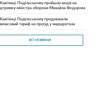
 Кам’янці-Подільському пройшла акція на
ідтримку міністра оборони Михайла Федорова
 Кам’янці-Подільському продовжили
имчасовий тариф на проїзд у маршрутках
ВСІ НОВИНИ