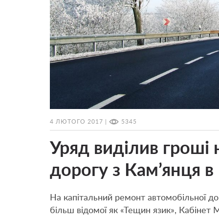
4 ЛЮТОГО 2017 |
5345
Уряд виділив гроші 
дорогу з Кам’янця в
На капітальний ремонт автомобільної д
більш відомої як «Тещин язик», Кабінет Мі