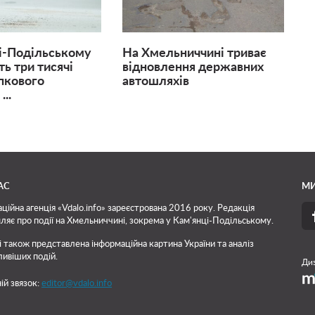
і-Подільському
На Хмельниччині триває
ь три тисячі
відновлення державних
пкового
автошляхів
...
АС
МИ
ційна агенція «Vdalo.info» зареєстрована 2016 року. Редакція
ляє про події на Хмельниччині, зокрема у Кам'янці-Подільському.
і також представлена інформаційна картина України та аналіз
ивіших подій.
Диз
ій звязок:
editor@vdalo.info