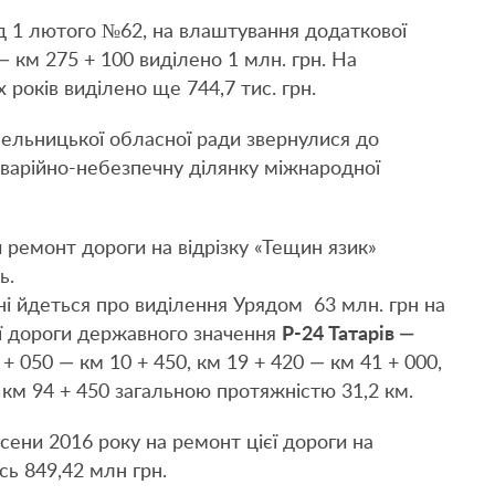
д 1 лютого №62, на влаштування додаткової
— км 275 + 100 виділено 1 млн. грн. На
років виділено ще 744,7 тис. грн.
ельницької обласної ради звернулися до
варійно-небезпечну ділянку міжнародної
й ремонт дороги на відрізку «Тещин язик»
ь.
і йдеться про виділення Урядом 63 млн. грн на
ї дороги державного значення
Р-24 Татарів —
+ 050 — км 10 + 450, км 19 + 420 — км 41 + 000,
— км 94 + 450 загальною протяжністю 31,2 км.
осени 2016 року на ремонт цієї дороги на
ь 849,42 млн грн.