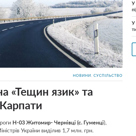
У
п
У
т
НОВИНИ
,
СУСПІЛЬСТВО
на «Тещин язик» та
 Карпати
ороги
Н-03 Житомир- Чернівці (с. Гуменці
),
ністрів України виділив 1,7 млн. грн.