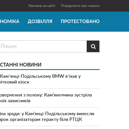
Реклама на сайті
Повідомити про новину
ОНОМІКА
ДОЗВІЛЛЯ
ПРОТЕСТОВАНО

СТАННІ НОВИНИ
 Камʼянці-Подільському BMW вʼїхав у
вітковий кіоск
овернення з полону: Кам’янеччина зустріла
воїх захисників
іна зради: у Кам’янці-Подільському винесли
ирок організаторам теракту біля РТЦК