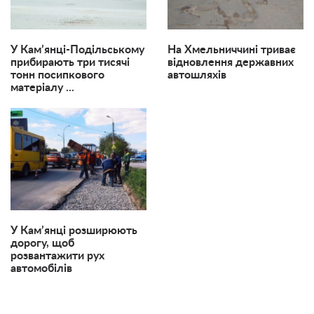
У Кам’янці-Подільському
На Хмельниччині триває
прибирають три тисячі
відновлення державних
тонн посипкового
автошляхів
матеріалу ...
У Кам’янці розширюють
дорогу, щоб
розвантажити рух
автомобілів