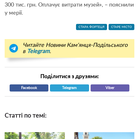
300 тис. грн. Оплачує витрати музей», – пояснили
у мерії.
СТАРА ФОРТЕЦЯ
СТАРЕ МІСТО
Читайте Новини Кам'янця-Подільського
в
Telegram
.
Поділитися з друзями:
Facebook
Telegram
Viber
Статті по темі: