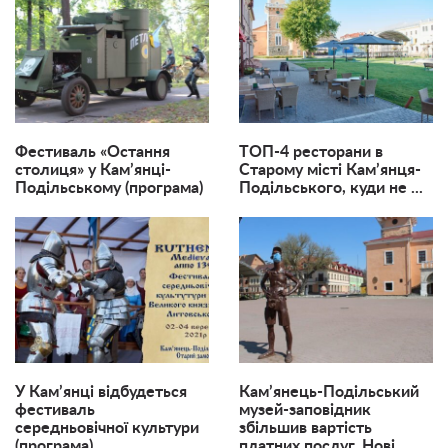
Фестиваль «Остання
ТОП-4 ресторани в
столиця» у Кам’янці-
Старому місті Кам’янця-
Подільському (програма)
Подільського, куди не ...
У Кам’янці відбудеться
Кам’янець-Подільський
фестиваль
музей-заповідник
середньовічної культури
збільшив вартість
(програма)
платних послуг. Нові