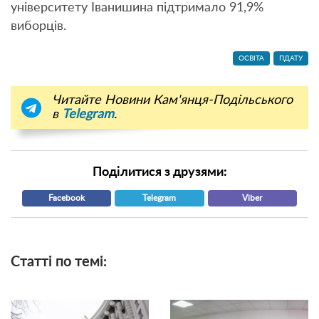
університету Іванишина підтримало 91,9%
виборців.
ОСВІТА
ПДАТУ
Читайте Новини Кам'янця-Подільського
в
Telegram
.
Поділитися з друзями:
Facebook
Telegram
Viber
Статті по темі: