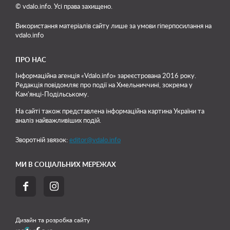
© vdalo.info. Усі права захищено.
Використання матеріалів сайту лише
за умови гіперпосилання на
vdalo.info
ПРО НАС
Інформаційна агенція «Vdalo.info» зареєстрована 2016 року.
Редакція повідомляє про події на Хмельниччині, зокрема у
Кам'янці-Подільському.
На сайті також представлена інформаційна картина України та
аналіз найважливіших подій.
Зворотній звязок:
editor@vdalo.info
МИ В СОЦІАЛЬНИХ МЕРЕЖАХ


Дизайн та розробка сайту