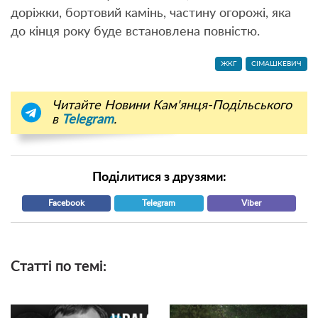
доріжки, бортовий камінь, частину огорожі, яка
до кінця року буде встановлена повністю.
ЖКГ
СІМАШКЕВИЧ
Читайте Новини Кам'янця-Подільського
в
Telegram
.
Поділитися з друзями:
Facebook
Telegram
Viber
Статті по темі: