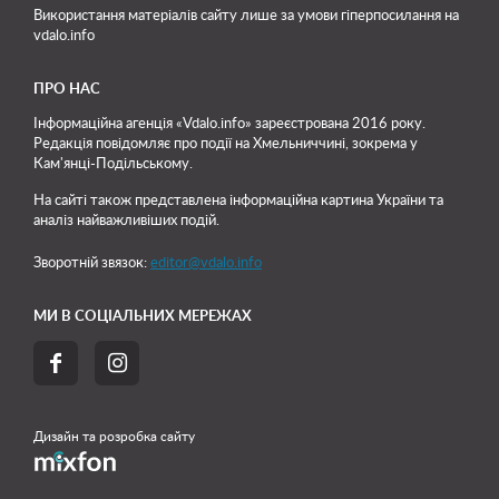
Використання матеріалів сайту лише
за умови гіперпосилання на
vdalo.info
ПРО НАС
Інформаційна агенція «Vdalo.info» зареєстрована 2016 року.
Редакція повідомляє про події на Хмельниччині, зокрема у
Кам'янці-Подільському.
На сайті також представлена інформаційна картина України та
аналіз найважливіших подій.
Зворотній звязок:
editor@vdalo.info
МИ В СОЦІАЛЬНИХ МЕРЕЖАХ


Дизайн та розробка сайту