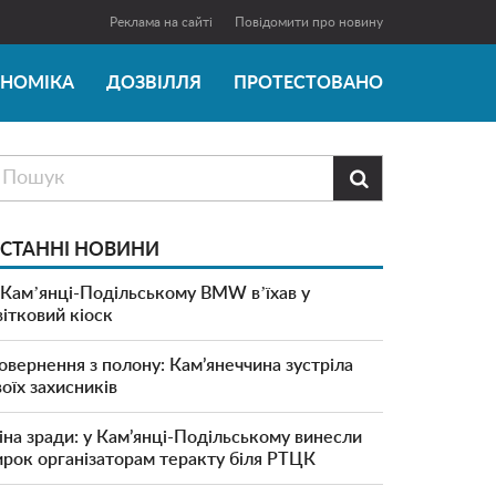
Реклама на сайті
Повідомити про новину
ОНОМІКА
ДОЗВІЛЛЯ
ПРОТЕСТОВАНО

СТАННІ НОВИНИ
 Камʼянці-Подільському BMW вʼїхав у
вітковий кіоск
овернення з полону: Кам’янеччина зустріла
воїх захисників
іна зради: у Кам’янці-Подільському винесли
ирок організаторам теракту біля РТЦК