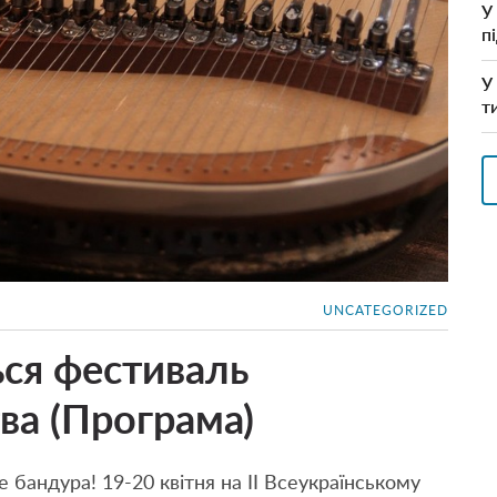
У
п
У
т
UNCATEGORIZED
ься фестиваль
ва (Програма)
 бандура! 19-20 квітня на ІІ Всеукраїнському