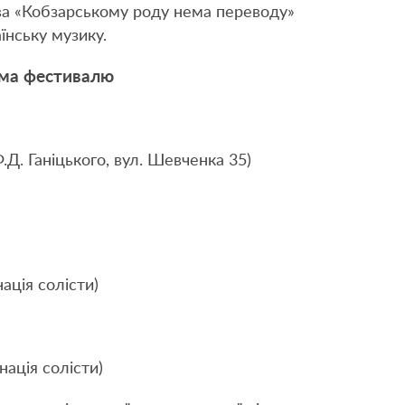
ва «Кобзарському роду нема переводу»
їнську музику.
ма фестивалю
Д. Ганіцького, вул. Шевченка 35)
ація солісти)
нація солісти)