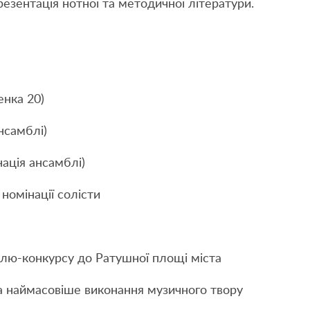
презентація нотної та методичної літератури.
енка 20)
ансамблі)
нація ансамблі)
 номінації солісти
алю-конкурсу до Ратушної площі міста
а наймасовіше виконання музичного твору