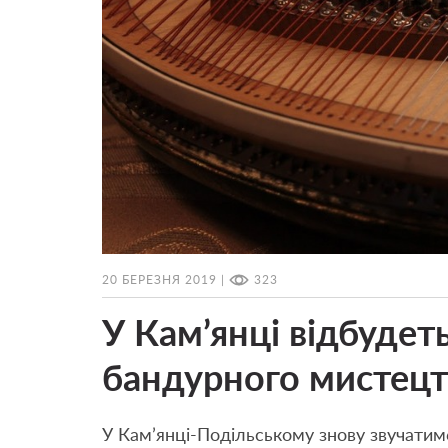
20 БЕРЕЗНЯ 2019 |
323
У Кам’янці відбудет
бандурного мистецт
У Кам’янці-Подільському знову звучатиме