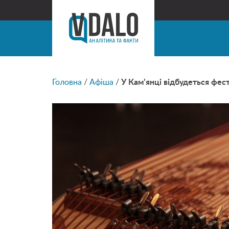
Головна
/
Афіша
/
У Кам’янці відбудеться фес