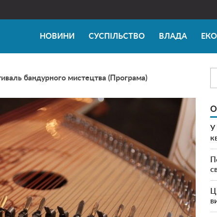
НОВИНИ
СУСПІЛЬСТВО
ВЛАДА
ЕК
тиваль бандурного мистецтва (Програма)
О
У
к
П
с
Ц
в