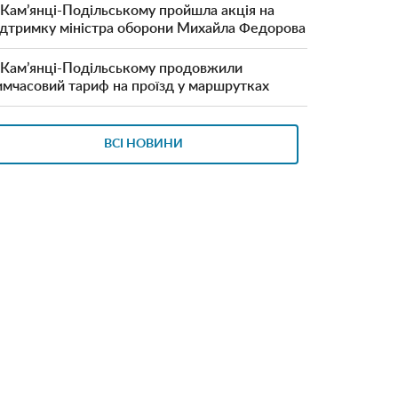
 Кам’янці-Подільському пройшла акція на
ідтримку міністра оборони Михайла Федорова
 Кам’янці-Подільському продовжили
имчасовий тариф на проїзд у маршрутках
ВСІ НОВИНИ