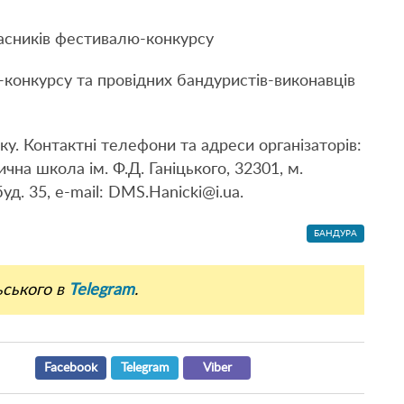
асників фестивалю-конкурсу
конкурсу та провідних бандуристів-виконавців
ку. Контактні телефони та адреси організаторів:
на школа ім. Ф.Д. Ганіцького, 32301, м.
д. 35, e-mail: DMS.Hanicki@i.ua.
БАНДУРА
ьського в
Telegram
.
Facebook
Telegram
Viber