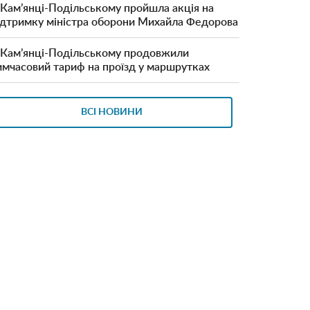
 Кам’янці-Подільському пройшла акція на
ідтримку міністра оборони Михайла Федорова
 Кам’янці-Подільському продовжили
имчасовий тариф на проїзд у маршрутках
ВСІ НОВИНИ