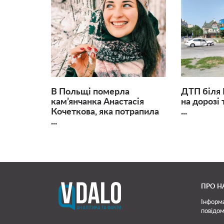
В Польщі померла
ДТП біля 
кам’янчанка Анастасія
на дорозі
Кочеткова, яка потрапила
...
...
ПРО Н
Інформа
повідом