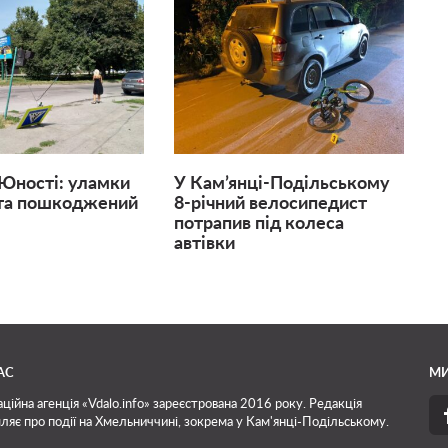
Юності: уламки
У Кам’янці-Подільському
 та пошкоджений
8-річний велосипедист
потрапив під колеса
автівки
АС
МИ
ційна агенція «Vdalo.info» зареєстрована 2016 року. Редакція
ляє про події на Хмельниччині, зокрема у Кам'янці-Подільському.