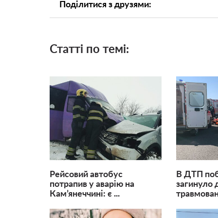
Поділитися з друзями:
Статті по темі:
Рейсовий автобус
В ДТП поб
потрапив у аварію на
загинуло д
Кам’янеччині: є ...
травмовані 