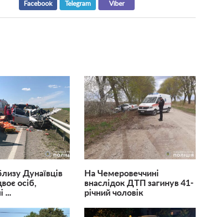
Facebook
Telegram
Viber
лизу Дунаївців
На Чемеровеччині
воє осіб,
внаслідок ДТП загинув 41-
...
річний чоловік