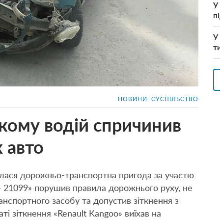
У
п
У
т
НОВИНИ
,
СУСПІЛЬСТВО
ькому водій спричинив
 авто
алася дорожньо-транспортна пригода за участю
 – 21099» порушив правила дорожнього руху, не
ранспортного засобу та допустив зіткнення з
ті зіткнення «Renault Kangoo» виїхав на