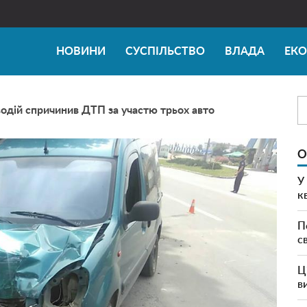
НОВИНИ
СУСПІЛЬСТВО
ВЛАДА
ЕК
одій спричинив ДТП за участю трьох авто
О
У
к
П
с
Ц
в