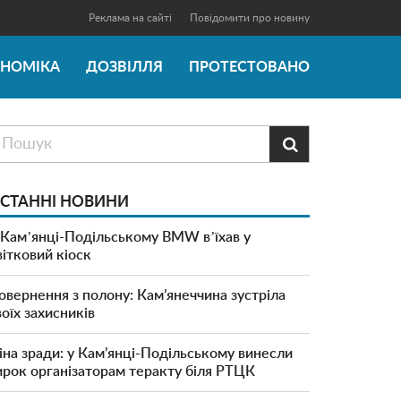
Реклама на сайті
Повідомити про новину
ОНОМІКА
ДОЗВІЛЛЯ
ПРОТЕСТОВАНО

СТАННІ НОВИНИ
 Камʼянці-Подільському BMW вʼїхав у
вітковий кіоск
овернення з полону: Кам’янеччина зустріла
воїх захисників
іна зради: у Кам’янці-Подільському винесли
ирок організаторам теракту біля РТЦК