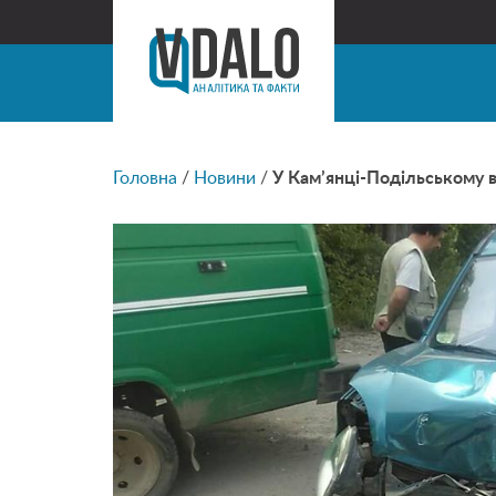
Головна
/
Новини
/
У Кам’янці-Подільському в