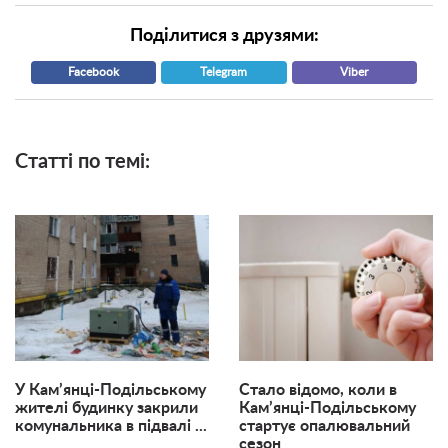
Поділитися з друзями:
Facebook
Telegram
Viber
Статті по темі:
У Кам’янці-Подільському
Стало відомо, коли в
жителі будинку закрили
Кам’янці-Подільському
комунальника в підвалі ...
стартує опалювальний
сезон