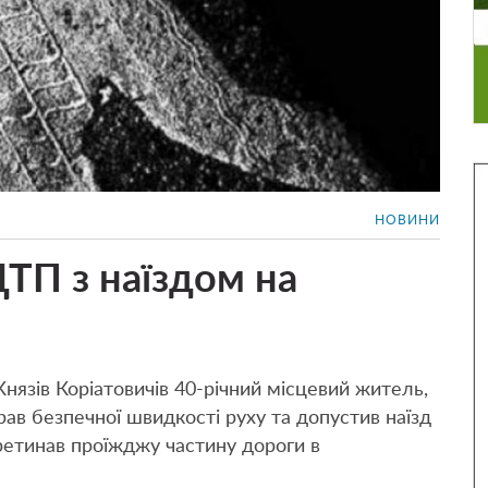
НОВИНИ
ДТП з наїздом на
Князів Коріатовичів 40-річний місцевий житель,
рав безпечної швидкості руху та допустив наїзд
еретинав проїжджу частину дороги в