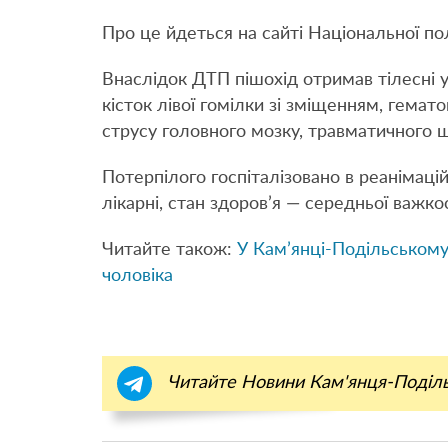
Про це йдеться на сайті Національної по
Внаслідок ДТП пішохід отримав тілесні 
кісток лівої гомілки зі зміщенням, гемат
струсу головного мозку, травматичного ш
Потерпілого госпіталізовано в реанімаці
лікарні, стан здоров’я — середньої важкос
Читайте також:
У Кам’янці-Подільському
чоловіка
Читайте Новини Кам'янця-Поділ