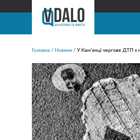
Головна
/
Новини
/
У Кам’янці чергове ДТП з 