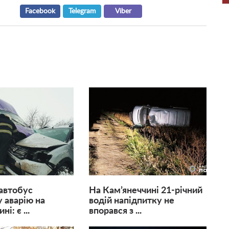
Facebook
Telegram
Viber
автобус
На Кам’янеччині 21-річний
у аварію на
водій напідпитку не
і: є ...
впорався з ...