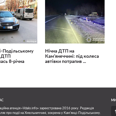
і-Подільському
Нічна ДТП на
к ДТП
Кам’янеччині: під колеса
ась 8-річна
автівки потрапив ...
АС
МИ
ційна агенція «Vdalo.info» зареєстрована 2016 року. Редакція
ляє про події на Хмельниччині, зокрема у Кам'янці-Подільському.