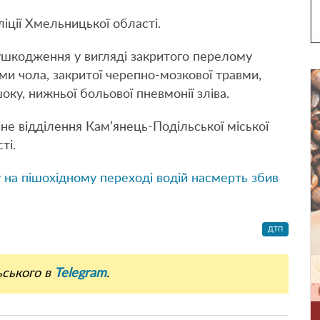
ліції Хмельницької області.
ушкодження у вигляді закритого перелому
оми чола, закритої черепно-мозкової травми,
оку, нижньої больової пневмонії зліва.
йне відділення Кам’янець-Подільської міської
ті.
 на пішохідному переході водій насмерть збив
ДТП
ьського в
Telegram
.