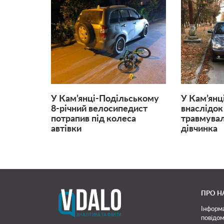
У Кам’янці-Подільському
У Кам’янц
8-річний велосипедист
внаслідо
потрапив під колеса
травмувал
автівки
дівчинка
ПРО Н
Інформа
повідом