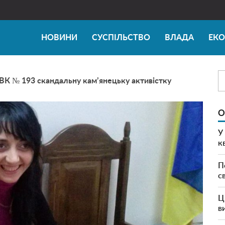
НОВИНИ
СУСПІЛЬСТВО
ВЛАДА
ЕК
К № 193 скандальну кам’янецьку активістку
О
У
к
П
с
Ц
в