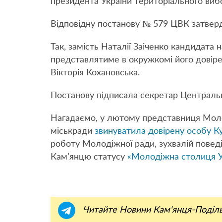
президента України територіального виб
Відповідну постанову № 579 ЦВК затвер
Так, замість Наталії Заіченко кандидата 
представлятиме в окружкомі його довіре
Вікторія Кохановська.
Постанову підписала секретар Центрально
Нагадаємо, у лютому представниця Молод
міськради
звинуватила довірену особу К
роботу Молодіжної ради, зухвалій поведін
Кам’янцю статусу
«Молодіжна столиця У
Читайте Новини Кам'янця-Поділ