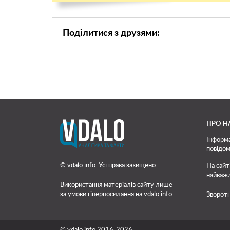
Поділитися з друзями:
ПРО Н
Інформа
повідом
© vdalo.info. Усі права захищено.
На сайт
найважл
Використання матеріалів сайту лише
за умови гіперпосилання на vdalo.info
Зворотн
© vdalo.info 2016-2026