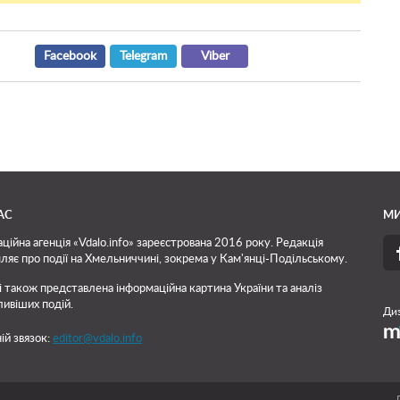
Facebook
Telegram
Viber
АС
МИ
ційна агенція «Vdalo.info» зареєстрована 2016 року. Редакція
ляє про події на Хмельниччині, зокрема у Кам'янці-Подільському.
і також представлена інформаційна картина України та аналіз
ивіших подій.
Диз
ій звязок:
editor@vdalo.info