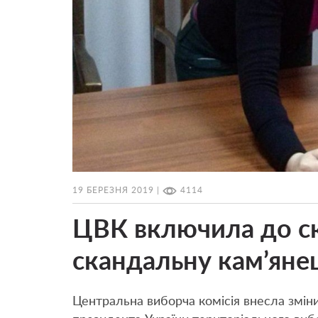
19 БЕРЕЗНЯ 2019 |
4114
ЦВК включила до с
скандальну кам’янец
Центральна виборча комісія внесла зміни