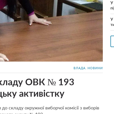
У
п
У
т
ВЛАДА
,
НОВИНИ
кладу ОВК № 193
ьку активістку
 до складу окружної виборчої комісії з виборів