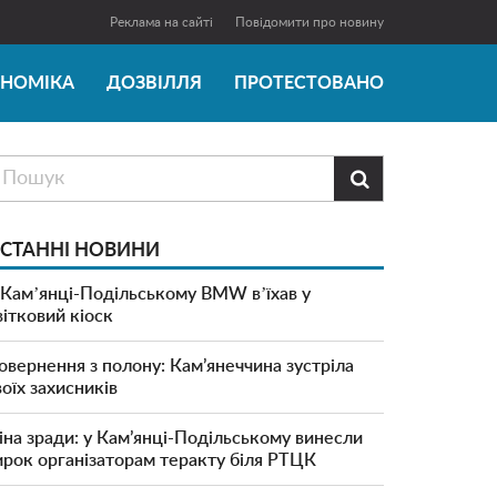
Реклама на сайті
Повідомити про новину
ОНОМІКА
ДОЗВІЛЛЯ
ПРОТЕСТОВАНО

СТАННІ НОВИНИ
 Камʼянці-Подільському BMW вʼїхав у
вітковий кіоск
овернення з полону: Кам’янеччина зустріла
воїх захисників
іна зради: у Кам’янці-Подільському винесли
ирок організаторам теракту біля РТЦК