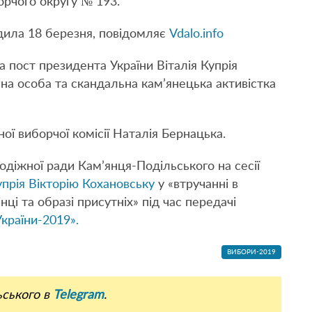
орчого округу № 193.
дила 18 березня, повідомляє
Vdalo.info
на пост президента України Віталія Купрія
на особа та скандальна кам’янецька активістка
ї виборчої комісії Наталія Бернацька.
іжної ради Кам’янця-Подільського на сесії
упрія Вікторію Кохановську
у «втручанні в
ці та образі присутніх» під час передачі
країни-2019».
ВИБОРИ-2019
ьського в
Telegram
.