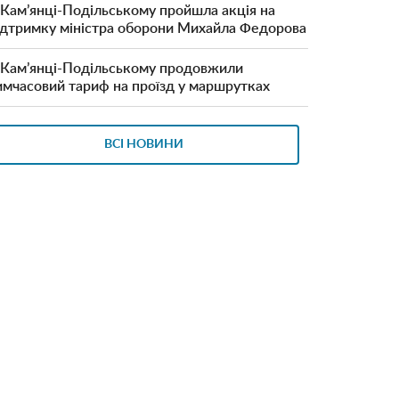
 Кам’янці-Подільському пройшла акція на
ідтримку міністра оборони Михайла Федорова
 Кам’янці-Подільському продовжили
имчасовий тариф на проїзд у маршрутках
ВСІ НОВИНИ