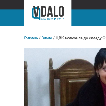
Головна
/
Влада
/
ЦВК включила до складу ОВ