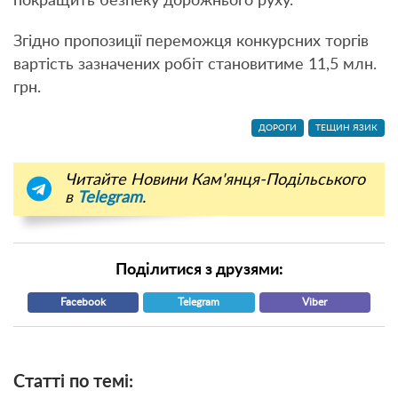
покращить безпеку дорожнього руху.
Згідно пропозиції переможця конкурсних торгів
вартість зазначених робіт становитиме 11,5 млн.
грн.
ДОРОГИ
ТЕЩИН ЯЗИК
Читайте Новини Кам'янця-Подільського
в
Telegram
.
Поділитися з друзями:
Facebook
Telegram
Viber
Статті по темі: