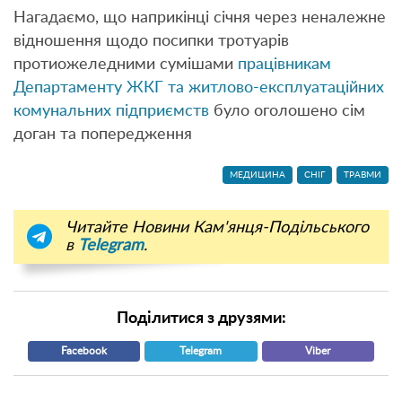
Нагадаємо, що наприкінці січня через неналежне
відношення щодо посипки тротуарів
протиожеледними сумішами
працівникам
Департаменту ЖКГ та житлово-експлуатаційних
комунальних підприємств
було оголошено сім
доган та попередження
МЕДИЦИНА
СНІГ
ТРАВМИ
Читайте Новини Кам'янця-Подільського
в
Telegram
.
Поділитися з друзями:
Facebook
Telegram
Viber