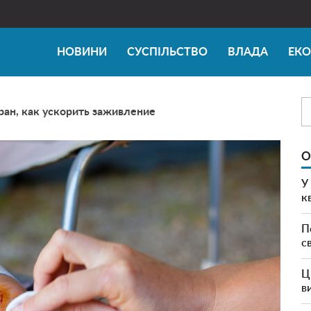
НОВИНИ
СУСПІЛЬСТВО
ВЛАДА
ЕК
ран, как ускорить заживление
О
У
к
П
с
Ц
в