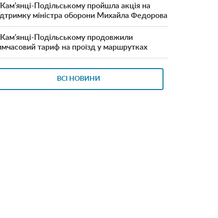
 Кам’янці-Подільському пройшла акція на
ідтримку міністра оборони Михайла Федорова
 Кам’янці-Подільському продовжили
имчасовий тариф на проїзд у маршрутках
ВСІ НОВИНИ