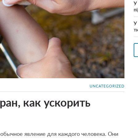
У
п
У
т
UNCATEGORIZED
ран, как ускорить
 обычное явление для каждого человека. Они