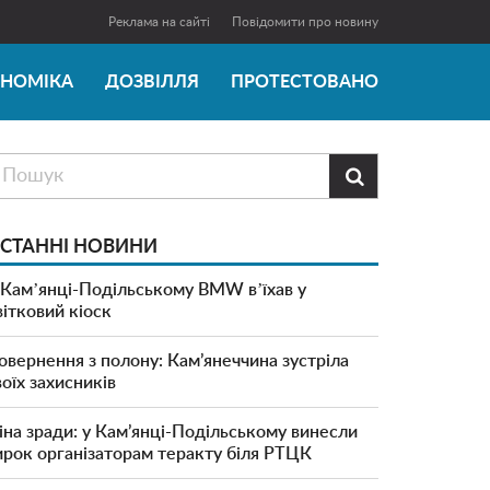
Реклама на сайті
Повідомити про новину
ОНОМІКА
ДОЗВІЛЛЯ
ПРОТЕСТОВАНО

СТАННІ НОВИНИ
 Камʼянці-Подільському BMW вʼїхав у
вітковий кіоск
овернення з полону: Кам’янеччина зустріла
воїх захисників
іна зради: у Кам’янці-Подільському винесли
ирок організаторам теракту біля РТЦК