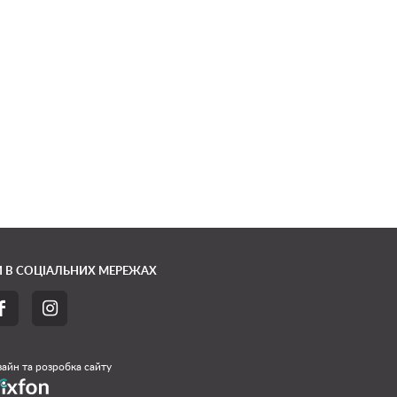
 В СОЦІАЛЬНИХ МЕРЕЖАХ


айн та розробка сайту