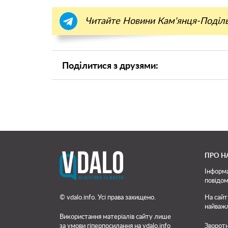
Читайте Новини Кам'янця-Поділ
Поділитися з друзями:
ПРО Н
Інформа
повідом
© vdalo.info. Усі права захищено.
На сайт
найважл
Використання матеріалів сайту лише
за умови гіперпосилання на vdalo.info
Зворотн