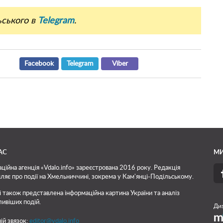
ьського в
Telegram
.
Facebook
Telegram
Viber
АС
МИ
ційна агенція «Vdalo.info» зареєстрована 2016 року. Редакція
ляє про події на Хмельниччині, зокрема у Кам'янці-Подільському.
і також представлена інформаційна картина України та аналіз
ивіших подій.
Диз
ій звязок:
editor@vdalo.info