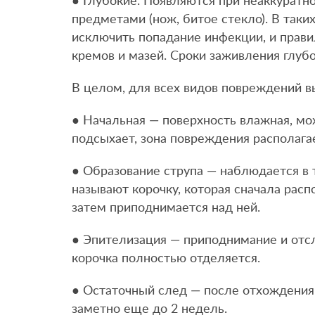
● Глубокие. Появляются при неаккурат
предметами (нож, битое стекло). В таки
исключить попадание инфекции, и прав
кремов и мазей. Сроки заживления глубо
В целом, для всех видов повреждений в
● Начальная — поверхность влажная, мо
подсыхает, зона повреждения располага
● Образование струпа — наблюдается в 
называют корочку, которая сначала расп
затем приподнимается над ней.
● Эпителизация — приподнимание и отсл
корочка полностью отделяется.
● Остаточный след — после отхождения 
заметно еще до 2 недель.