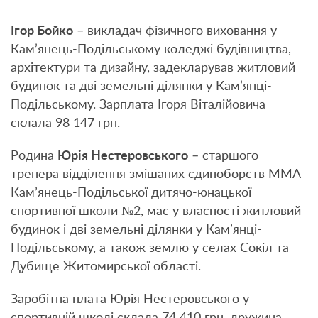
Ігор Бойко
– викладач фізичного виховання у
Кам’янець-Подільському коледжі будівництва,
архітектури та дизайну, задекларував житловий
будинок та дві земельні ділянки у Кам’янці-
Подільському. Зарплата Ігоря Віталійовича
склала 98 147 грн.
Родина
Юрія Нестеровського
– старшого
тренера відділення змішаних єдиноборств ММА
Кам’янець-Подільської дитячо-юнацької
спортивної школи №2, має у власності житловий
будинок і дві земельні ділянки у Кам’янці-
Подільському, а також землю у селах Сокіл та
Дубище Житомирської області.
Заробітна плата Юрія Нестеровського у
спортивній школі склала 74 410 грн, дружина