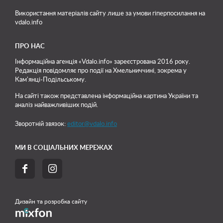
Використання матеріалів сайту лише
за умови гіперпосилання на
vdalo.info
ПРО НАС
Інформаційна агенція «Vdalo.info» зареєстрована 2016 року.
Редакція повідомляє про події на Хмельниччині, зокрема у
Кам'янці-Подільському.
На сайті також представлена інформаційна картина України та
аналіз найважливіших подій.
Зворотній звязок:
editor@vdalo.info
МИ В СОЦІАЛЬНИХ МЕРЕЖАХ


Дизайн та розробка сайту