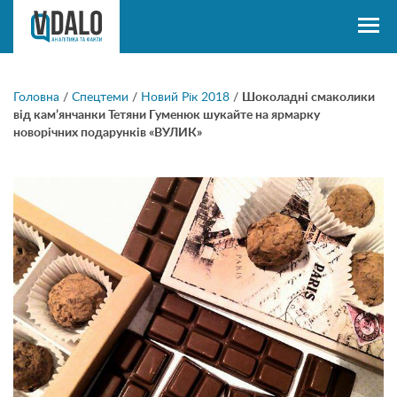
Головна
/
Спецтеми
/
Новий Рік 2018
/
Шоколадні смаколики
від кам’янчанки Тетяни Гуменюк шукайте на ярмарку
новорічних подарунків «ВУЛИК»