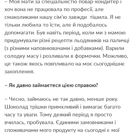
– Моя мати за спеціальністю повар-кондитер і
хоч вона не працювала по професії, але
смаколиками нашу сім’ю завжди тішила. Я не
тільки любила то їсти, але й подобалось
допомагати. Був навіть період, коли ми з мамою
придумували різні рецепти льодяників на паличці
(з різними наповнювачами і добавками). Варили
солодку масу і розливали в формочки. Можливо,
це також якось повпливало на моє сьогоднішнє
захоплення.
– Як давно займаєтеся цією справою?
– Чесно, займаюсь не так давно, менше року.
Шоколад трішки примхливий і вимагає багато
часу та уваги. Тому деякий період я просто
вчилась, пробувала. Єдиними замовниками і
споживачами мого продукту на сьогодні є мої