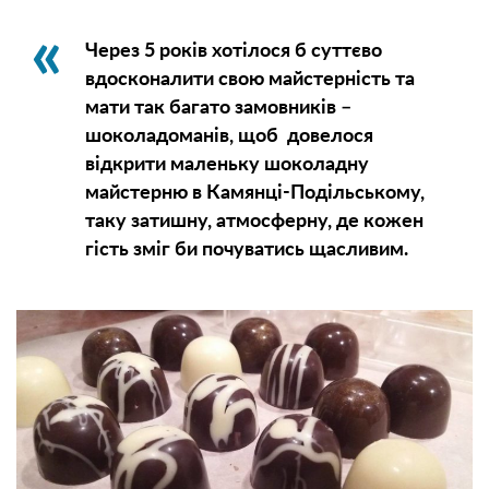
Через 5 років хотілося б суттєво
вдосконалити свою майстерність та
мати так багато замовників –
шоколадоманів, щоб довелося
відкрити маленьку шоколадну
майстерню в Камянці-Подільському,
таку затишну, атмосферну, де кожен
гість зміг би почуватись щасливим.