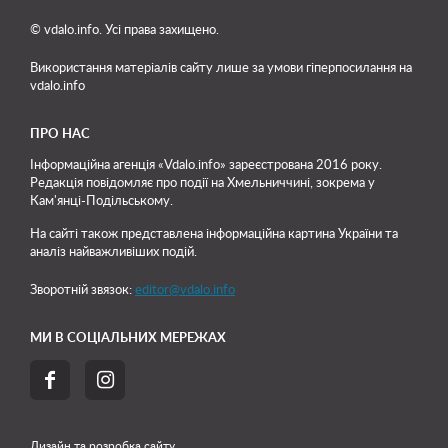
© vdalo.info. Усі права захищено.
Використання матеріалів сайту лише
за умови гіперпосилання на
vdalo.info
ПРО НАС
Інформаційна агенція «Vdalo.info» зареєстрована 2016 року.
Редакція повідомляє про події на Хмельниччині, зокрема у
Кам'янці-Подільському.
На сайті також представлена інформаційна картина України та
аналіз найважливіших подій.
Зворотній звязок:
editor@vdalo.info
МИ В СОЦІАЛЬНИХ МЕРЕЖАХ


Дизайн та розробка сайту