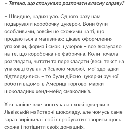
– Тетяно, що спонукало розпочати власну справу?
– Швидше, надихнуло. Одного разу нам
подарували коробочку цукерок. Вони були
особливими, зовсім не схожими на ті, що
продаються в магазинах: цікаве оформлення
упаковки, форма і смак цукерок – все вказувало
на те, що коробочка не фабрична. Коли почала
розглядати, читати та перекладати (весь текст на
упаковці був англійською мовою), мої здогадки
підтвердились – то були дійсно цукерки ручної
роботи відомої в Америці торгової марки
шоколадних хенд-мейд смаколиків.
Хоч раніше вже коштувала схожі цукерки в
Львівській майстерні шоколаду, але чомусь саме
зараз вирішила і собі спробувати створити щось
схоже і потішити своїх домашніх.