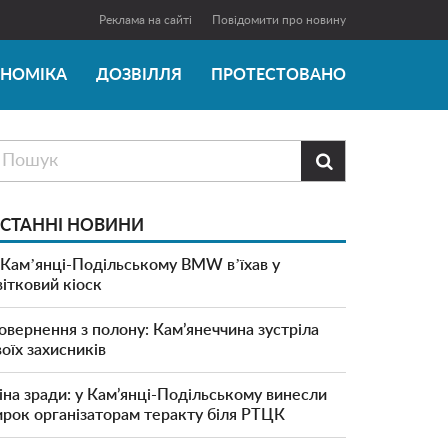
Реклама на сайті
Повідомити про новину
ОНОМІКА
ДОЗВІЛЛЯ
ПРОТЕСТОВАНО

СТАННІ НОВИНИ
 Камʼянці-Подільському BMW вʼїхав у
вітковий кіоск
овернення з полону: Кам’янеччина зустріла
воїх захисників
іна зради: у Кам’янці-Подільському винесли
ирок організаторам теракту біля РТЦК