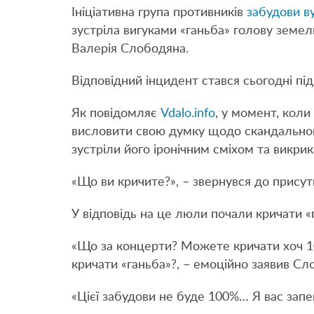
Ініціативна група противників
забудови в
зустріла вигуками «ганьба» голову земель
Валерія Слободяна.
Відповідний інцидент стався сьогодні під
Як повідомляє
Vdalo.info
, у момент, кол
висловити свою думку щодо скандального
зустріли його іронічним сміхом та викри
«Що ви кричите?», – звернувся до присут
У відповідь на це люли почали кричати 
«Що за концерти? Можете кричати хоч 10
кричати «ганьба»?, – емоційно заявив Сл
«Цієї забудови не буде 100%… Я вас запев