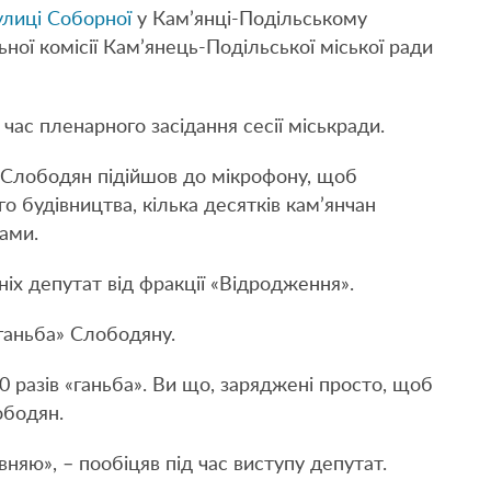
улиці Соборної
у Кам’янці-Подільському
ної комісії Кам’янець-Подільської міської ради
 час пленарного засідання сесії міськради.
и Слободян підійшов до мікрофону, щоб
 будівництва, кілька десятків кам’янчан
ками.
ніх депутат від фракції «Відродження».
«ганьба» Слободяну.
 разів «ганьба». Ви що, заряджені просто, щоб
ободян.
няю», – пообіцяв під час виступу депутат.