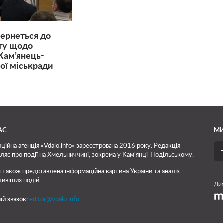
вернеться до
ту щодо
Кам’янець-
ої міськради
АС
МИ
ційна агенція «Vdalo.info» зареєстрована 2016 року. Редакція
ляє про події на Хмельниччині, зокрема у Кам'янці-Подільському.
і також представлена інформаційна картина України та аналіз
ивіших подій.
Диз
ій звязок:
editor@vdalo.info