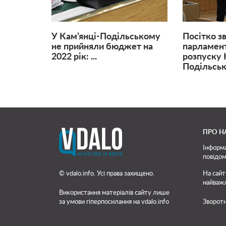
У Кам’янці-Подільському
Посітко з
не прийняли бюджет на
парламен
2022 рік: ...
розпуску 
Подільськ
ПРО Н
Інформа
повідом
© vdalo.info. Усі права захищено.
На сайт
найважл
Використання матеріалів сайту лише
за умови гіперпосилання на vdalo.info
Зворотн