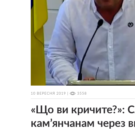
10 ВЕРЕСНЯ 2019 |
3558
«Що ви кричите?»: С
кам’янчанам через в