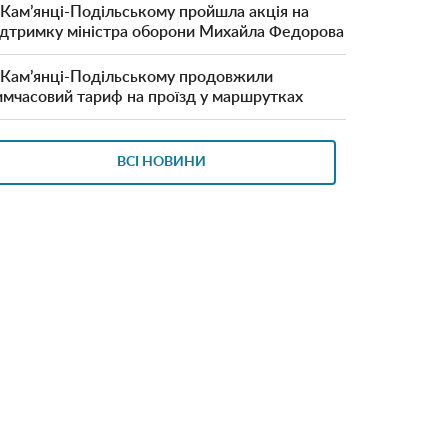
 Кам’янці-Подільському пройшла акція на
ідтримку міністра оборони Михайла Федорова
 Кам’янці-Подільському продовжили
имчасовий тариф на проїзд у маршрутках
ВСІ НОВИНИ