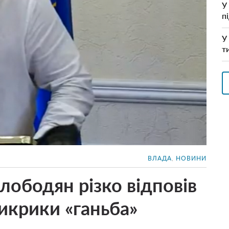
У
п
У
т
ВЛАДА
,
НОВИНИ
лободян різко відповів
икрики «ганьба»