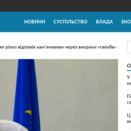
НОВИНИ
СУСПІЛЬСТВО
ВЛАДА
ЕК
н різко відповів кам’янчанам через викрики «ганьба»
О
У
к
П
с
Ц
в