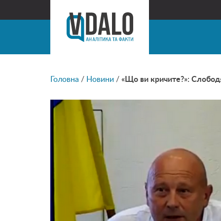
Головна
/
Новини
/
«Що ви кричите?»: Слободя