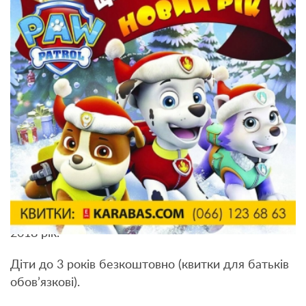
ЩЕНЯТА знову в Кам’янці-Подільському з новою
програмою. Цього разу вони рятують НОВИЙ
2018 рік.
Діти до 3 років безкоштовно (квитки для батьків
обов’язкові).