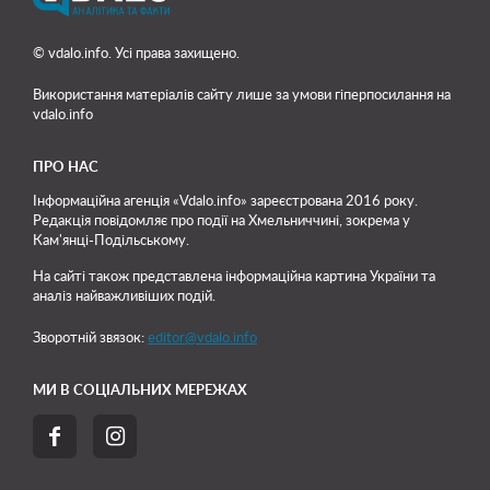
© vdalo.info. Усі права захищено.
Використання матеріалів сайту лише
за умови гіперпосилання на
vdalo.info
ПРО НАС
Інформаційна агенція «Vdalo.info» зареєстрована 2016 року.
Редакція повідомляє про події на Хмельниччині, зокрема у
Кам'янці-Подільському.
На сайті також представлена інформаційна картина України та
аналіз найважливіших подій.
Зворотній звязок:
editor@vdalo.info
МИ В СОЦІАЛЬНИХ МЕРЕЖАХ

