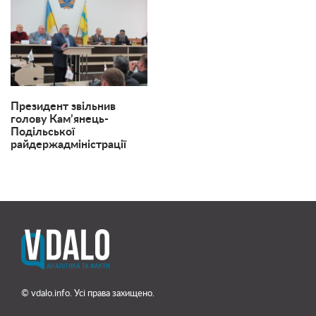
Президент звільнив
голову Кам’янець-
Подільської
райдержадміністрації
© vdalo.info. Усі права захищено.