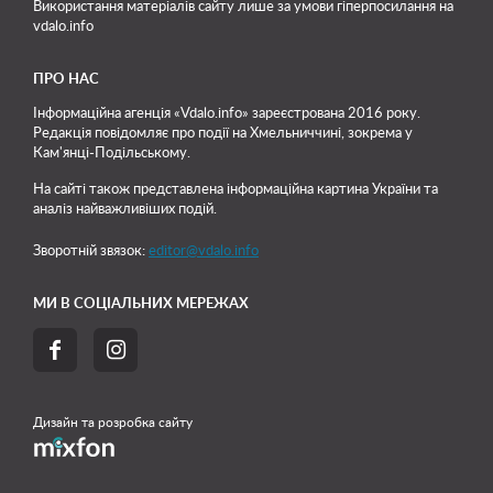
Використання матеріалів сайту лише
за умови гіперпосилання на
vdalo.info
ПРО НАС
Інформаційна агенція «Vdalo.info» зареєстрована 2016 року.
Редакція повідомляє про події на Хмельниччині, зокрема у
Кам'янці-Подільському.
На сайті також представлена інформаційна картина України та
аналіз найважливіших подій.
Зворотній звязок:
editor@vdalo.info
МИ В СОЦІАЛЬНИХ МЕРЕЖАХ


Дизайн та розробка сайту