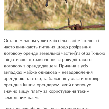
Останнім часом у жителів сільської місцевості
часто виникають питання щодо розірвання
договору оренди земельної частки(паю) за їхньою
ініціативою, до закінчення строку дії такого
договору з орендодавцем. Причина в усіх
випадках майже однакова – незадоволення
орендною платою, та бажання укласти договір
оренди з іншим орендарем, який пропонує
значно вищу плату за користування таким
земельним паєм.
Тому, даючи відповідь на запитання варто