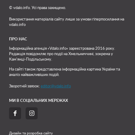
© vdalo.info. Усі права захищено.
Використання матеріалів сайту лише
за умови гіперпосилання на
vdalo.info
ПРО НАС
Інформаційна агенція «Vdalo.info» зареєстрована 2016 року.
Редакція повідомляє про події на Хмельниччині, зокрема у
Кам'янці-Подільському.
На сайті також представлена інформаційна картина України та
аналіз найважливіших подій.
Зворотній звязок:
editor@vdalo.info
МИ В СОЦІАЛЬНИХ МЕРЕЖАХ


Дизайн та розробка сайту