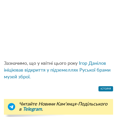
Зазначимо, що у квітні цього року
Ігор Данілов
ініціював відкриття у підземеллях Руської брами
музей зброї.
ІСТОРІЯ
Читайте Новини Кам'янця-Подільського
в
Telegram
.