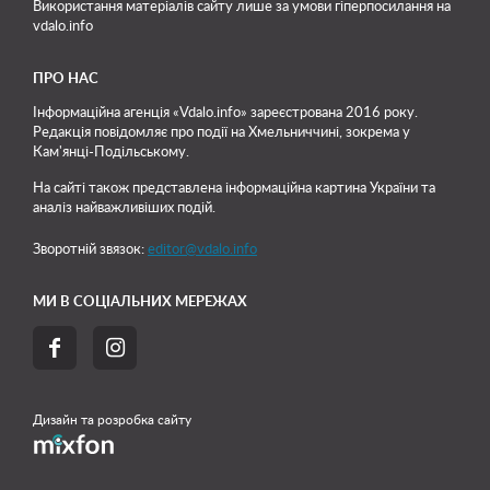
Використання матеріалів сайту лише
за умови гіперпосилання на
vdalo.info
ПРО НАС
Інформаційна агенція «Vdalo.info» зареєстрована 2016 року.
Редакція повідомляє про події на Хмельниччині, зокрема у
Кам'янці-Подільському.
На сайті також представлена інформаційна картина України та
аналіз найважливіших подій.
Зворотній звязок:
editor@vdalo.info
МИ В СОЦІАЛЬНИХ МЕРЕЖАХ


Дизайн та розробка сайту