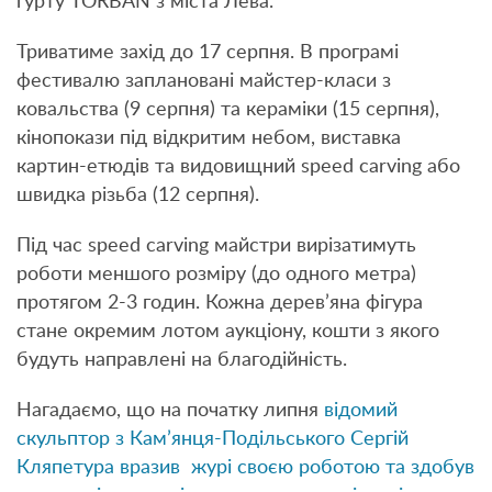
гурту TORBAN з міста Лева.
Триватиме захід до 17 серпня. В програмі
фестивалю заплановані майстер-класи з
ковальства (9 серпня) та кераміки (15 серпня),
кінопокази під відкритим небом, виставка
картин-етюдів та видовищний speed carving або
швидка різьба (12 серпня).
Під час speed carving майстри вирізатимуть
роботи меншого розміру (до одного метра)
протягом 2-3 годин. Кожна дерев’яна фігура
стане окремим лотом аукціону, кошти з якого
будуть направлені на благодійність.
Нагадаємо, що на початку липня
відомий
скульптор з Кам’янця-Подільського Сергій
Кляпетура вразив журі своєю роботою та здобув