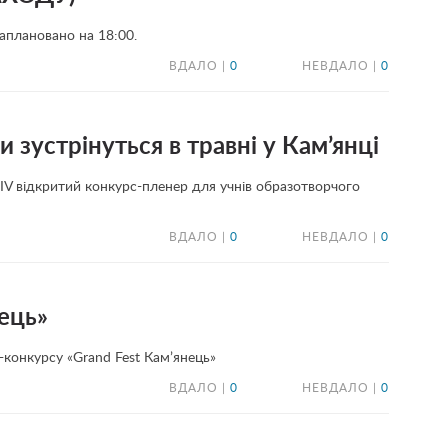
заплановано на 18:00.
ВДАЛО |
0
НЕВДАЛО |
0
и зустрінуться в травні у Кам’янці
 ІV відкритий конкурс-пленер для учнів образотворчого
ВДАЛО |
0
НЕВДАЛО |
0
ець»
конкурсу «Grand Fest Кам’янець»
ВДАЛО |
0
НЕВДАЛО |
0