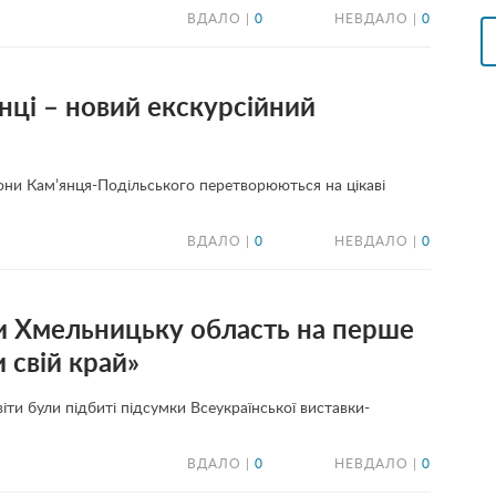
ВДАЛО |
0
НЕВДАЛО |
0
янці – новий екскурсійний
йони Кам’янця-Подільського перетворюються на цікаві
ВДАЛО |
0
НЕВДАЛО |
0
ли Хмельницьку область на перше
и свій край»
ти були підбиті підсумки Всеукраїнської виставки-
ВДАЛО |
0
НЕВДАЛО |
0