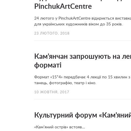
PinchukArtCentre
24 лютого у PinchukArtCentre відкриється виставка
для українських художників віком до 35 років.
23 ЛЮТОГО, 2018
Кам’янчан запрошують на ле
форматі
Формат «15*4» передбачає 4 лекції по 15 хвилин з
танець, фотографію, театр і кіно.
10 ЖОВТНЯ, 2017
Культурний форум «Кам’яний о
«Кам’яний острів» встояв…