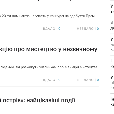
У
т
 20-ти номінантів на участь у конкурсі на здобуття Премії
«
д
ВДАЛО |
0
НЕВДАЛО |
0
У
н
кцію про мистецтво у незвичному
х
Н
к
 людьми, які розкажуть учасникам про 4 виміри мистецтва:
У
ВДАЛО |
0
НЕВДАЛО |
0
п
к
І
стрів»: найцікавіші події
к