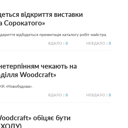
еться відкриття виставки
а Сорокатого»
ідкриття відбудеться презентація каталогу робіт майстра.
ВДАЛО |
0
НЕВДАЛО |
0
 нетерпінням чекають на
оділля Woodcraft»
 ЖК «Новобудова».
ВДАЛО |
0
НЕВДАЛО |
0
oodcraft» обіцяє бути
АХОДУ)