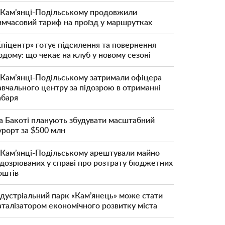
 Кам’янці-Подільському продовжили
имчасовий тариф на проїзд у маршрутках
Епіцентр» готує підсилення та повернення
одому: що чекає на клуб у новому сезоні
 Кам’янці-Подільському затримали офіцера
авчального центру за підозрою в отриманні
абаря
а Бакоті планують збудувати масштабний
урорт за $500 млн
 Кам’янці-Подільському арештували майно
ідозрюваних у справі про розтрату бюджетних
оштів
ндустріальний парк «Кам’янець» може стати
аталізатором економічного розвитку міста