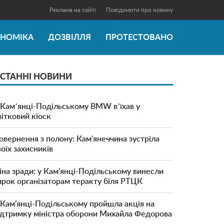
Реклама на сайті
Повідомити про новину
ОНОМІКА
ДОЗВІЛЛЯ
ПРОТЕСТОВАНО
СТАННІ НОВИНИ
 Камʼянці-Подільському BMW вʼїхав у
вітковий кіоск
овернення з полону: Кам’янеччина зустріла
воїх захисників
іна зради: у Кам’янці-Подільському винесли
ирок організаторам теракту біля РТЦК
 Кам’янці-Подільському пройшла акція на
ідтримку міністра оборони Михайла Федорова