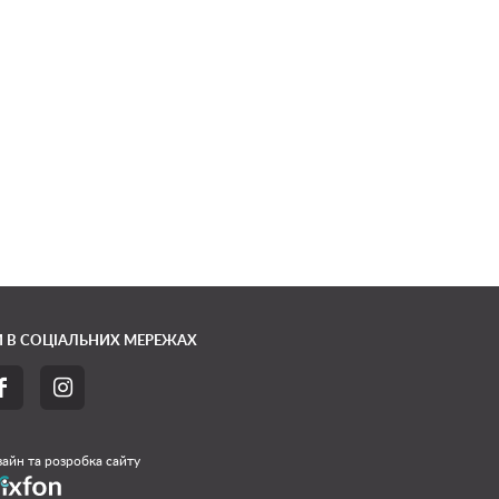
 В СОЦІАЛЬНИХ МЕРЕЖАХ


айн та розробка сайту