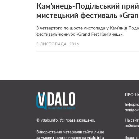
Кам’янець-Подільський при
мистецький фестиваль «Gran
З четвертого по шосте листопада у Кам’янці-Поді
фестиваль-конкурс «Grand Fest Кам’янець».
3 ЛИСТОПАДА, 2016
ПРО Н
Інформа
повідом
© vdalo.info. Усі права захищено.
На сайт
найважл
Використання матеріалів сайту лише
за умови гіперпосилання на vdalo.info
Зворотн