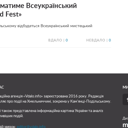
йматиме Всеукраїнський
d Fest»
льському відбудеться Всеукраїнський мистецький
ВДАЛО |
0
НЕВДАЛО |
0
АС
МИ
ційна агенція «Vdalo.info» зареєстрована 2016 року. Редакція
ляє про події на Хмельниччині, зокрема у Кам'янці-Подільському.
і також представлена інформаційна картина України та аналіз
ивіших подій.
Диз
ій звязок:
editor@vdalo.info