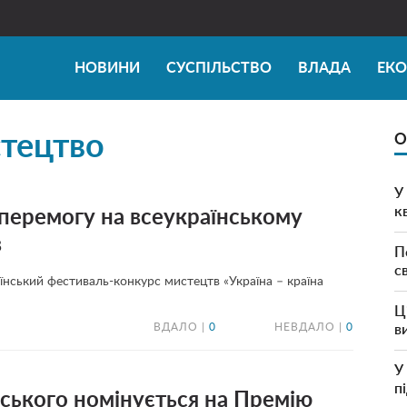
НОВИНИ
СУСПІЛЬСТВО
ВЛАДА
ЕК
тецтво
О
У
к
 перемогу на всеукраїнському
в
П
с
їнський фестиваль-конкурс мистецтв «Україна – країна
Ц
ВДАЛО |
0
НЕВДАЛО |
0
в
У
п
ського номінується на Премію