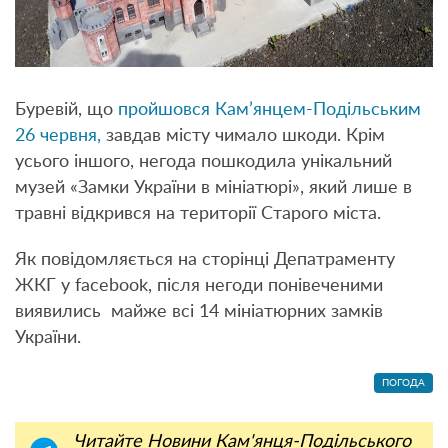
Буревій, що
пройшовся Кам’янцем-Подільським
26 червня,
завдав місту чимало шкоди. Крім
усього іншого, негода пошкодила унікальний
музей «Замки України в мініатюрі», який лише в
травні відкрився на території Старого міста.
Як повідомляється на сторінці Депатраменту
ЖКГ у facebook, після негоди понівеченими
виявились майже всі 14 мініатюрних замків
України.
ПОГОДА
Читайте Новини Кам'янця-Подільського