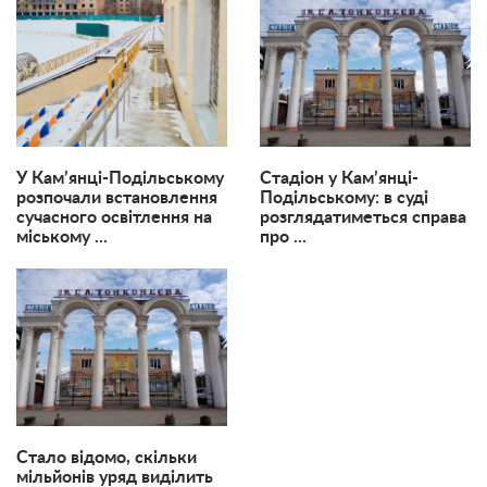
У Кам’янці-Подільському
Стадіон у Кам’янці-
розпочали встановлення
Подільському: в суді
сучасного освітлення на
розглядатиметься справа
міському ...
про ...
Стало відомо, скільки
мільйонів уряд виділить