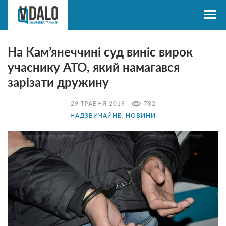
На Кам’янеччині суд виніс вирок
учаснику АТО, який намагався
зарізати дружину
29 ТРАВНЯ 2019 |
782
НАДЗВИЧАЙНЕ
,
НОВИНИ