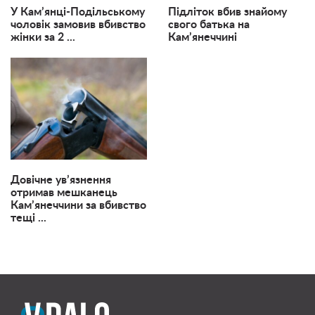
У Кам’янці-Подільському
Підліток вбив знайому
чоловік замовив вбивство
свого батька на
жінки за 2 ...
Кам’янеччині
Довічне ув’язнення
отримав мешканець
Кам’янеччини за вбивство
тещі ...