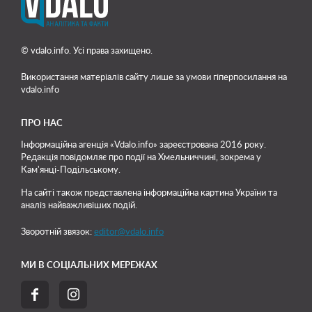
© vdalo.info. Усі права захищено.
Використання матеріалів сайту лише
за умови гіперпосилання на
vdalo.info
ПРО НАС
Інформаційна агенція «Vdalo.info» зареєстрована 2016 року.
Редакція повідомляє про події на Хмельниччині, зокрема у
Кам'янці-Подільському.
На сайті також представлена інформаційна картина України та
аналіз найважливіших подій.
Зворотній звязок:
editor@vdalo.info
МИ В СОЦІАЛЬНИХ МЕРЕЖАХ

