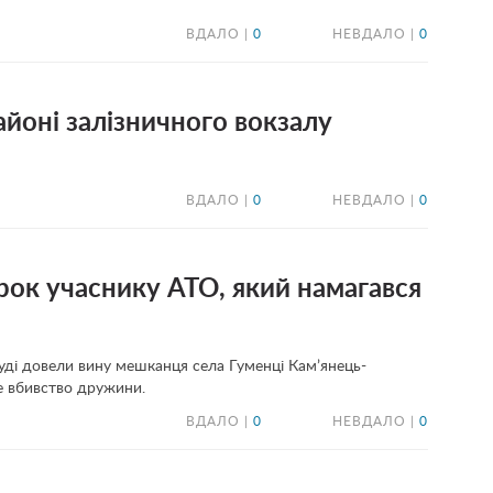
ВДАЛО |
0
НЕВДАЛО |
0
айоні залізничного вокзалу
ВДАЛО |
0
НЕВДАЛО |
0
ирок учаснику АТО, який намагався
уді довели вину мешканця села Гуменці Кам’янець-
е вбивство дружини.
ВДАЛО |
0
НЕВДАЛО |
0