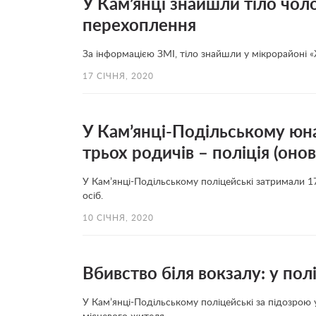
У Кам’янці знайшли тіло чол
перехоплення
За інформацією ЗМІ, тіло знайшли у мікрорайоні
17 СІЧНЯ, 2020
У Кам’янці-Подільському юна
трьох родичів – поліція (оно
У Кам’янці-Подільському поліцейські затримали 17
осіб.
10 СІЧНЯ, 2020
Вбивство біля вокзалу: у пол
У Кам’янці-Подільському поліцейські за підозрою 