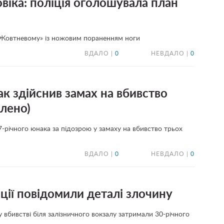
овіка: поліція оголошувала план
 «Жовтневому» із ножовим пораненням ноги
ВДАЛО |
0
НЕВДАЛО |
0
к здійснив замах на вбивство
влено)
-річного юнака за підозрою у замаху на вбивство трьох
ВДАЛО |
0
НЕВДАЛО |
0
іції повідомили деталі злочину
у вбивстві біля залізничного вокзалу затримали 30-річного