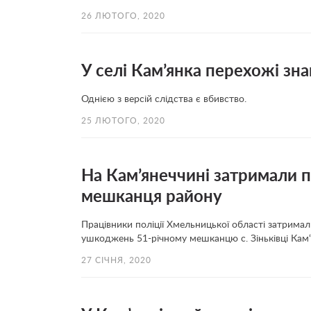
26 ЛЮТОГО, 2020
У селі Кам’янка перехожі зн
Однією з версій слідства є вбивство.
25 ЛЮТОГО, 2020
На Кам’янеччині затримали п
мешканця району
Працівники поліції Хмельницької області затрима
ушкоджень 51-річному мешканцю с. Зіньківці Кам‘я
27 СІЧНЯ, 2020