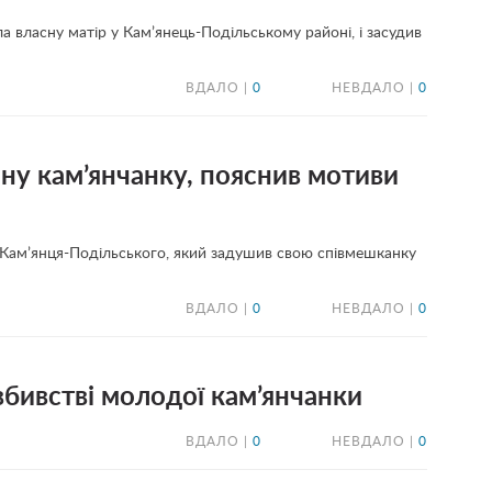
а власну матір у Кам’янець-Подільському районі, і засудив
ВДАЛО |
0
НЕВДАЛО |
0
чну кам’янчанку, пояснив мотиви
Кам’янця-Подільського, який задушив свою співмешканку
ВДАЛО |
0
НЕВДАЛО |
0
бивстві молодої кам’янчанки
ВДАЛО |
0
НЕВДАЛО |
0