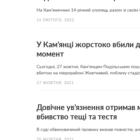
На Кам'янеччині 14-річний хлопець разом зі своїм
16 ЛЮТОГО, 2022
У Кам’янці жорстоко вбили д
момент
Сьогодні, 27 жовтня, Кам'янцем-Подільським пош
вбитою на мікрорайоні Жовтневий, поблизу стад
27 ЖОВТНЯ, 2021
Довічне ув’язнення отримав
вбивство тещі та тестя
В суді обвинувачений провину визнав повністю, ал
20 ЖОВТНЯ, 2021