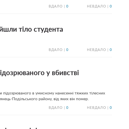
ВДАЛО |
0
НЕВДАЛО |
0
айшли тіло студента
ВДАЛО |
0
НЕВДАЛО |
0
ідозрюваного у вбивстві
ли підозрюваного в умисному нанесенні тяжких тілесних
нець-Подільського району, від яких він помер.
ВДАЛО |
0
НЕВДАЛО |
0