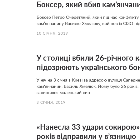
Боксер, який вбив кам’янчани
Боксер Петро Очеретяний, який під час конфлікту
кам’янчанину Василю Хмелюку, вийшов із СІЗО під
10 СІЧНЯ, 2019
У столиці вбили 26-річного к
підозрюють українського бо
У ніч на 3 січня в Києві за адресою вулиця Саперн
кам'янчанин, Василь Хмелюк. Йому було 26 років.
залишився маленький син.
3 СІЧНЯ, 2019
«Нанесла 33 удари сокирою».
років відправили у в’язницю