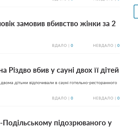
овік замовив вбивство жінки за 2
ВДАЛО |
0
НЕВДАЛО |
0
 Різдво вбив у сауні двох її дітей
з двома дітьми відпочивали в сауні готельно-ресторанного
ВДАЛО |
0
НЕВДАЛО |
0
і-Подільському підозрюваного у