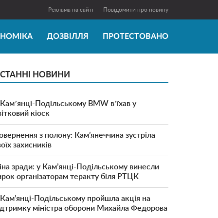
Реклама на сайті
Повідомити про новину
ОНОМІКА
ДОЗВІЛЛЯ
ПРОТЕСТОВАНО
СТАННІ НОВИНИ
 Камʼянці-Подільському BMW вʼїхав у
вітковий кіоск
овернення з полону: Кам’янеччина зустріла
воїх захисників
іна зради: у Кам’янці-Подільському винесли
ирок організаторам теракту біля РТЦК
 Кам’янці-Подільському пройшла акція на
ідтримку міністра оборони Михайла Федорова