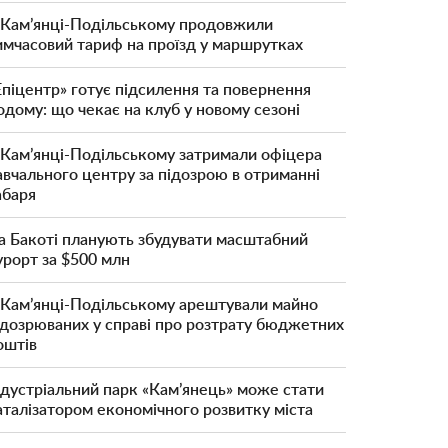
 Кам’янці-Подільському продовжили
имчасовий тариф на проїзд у маршрутках
Епіцентр» готує підсилення та повернення
одому: що чекає на клуб у новому сезоні
 Кам’янці-Подільському затримали офіцера
авчального центру за підозрою в отриманні
абаря
а Бакоті планують збудувати масштабний
урорт за $500 млн
 Кам’янці-Подільському арештували майно
ідозрюваних у справі про розтрату бюджетних
оштів
ндустріальний парк «Кам’янець» може стати
аталізатором економічного розвитку міста