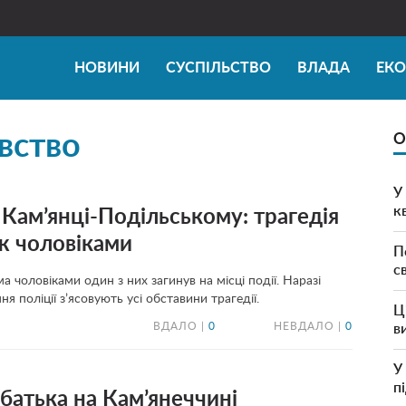
НОВИНИ
СУСПІЛЬСТВО
ВЛАДА
ЕК
вство
О
У
к
 Кам’янці-Подільському: трагедія
іж чоловіками
П
с
 чоловіками один з них загинув на місці події. Наразі
я поліції з’ясовують усі обставини трагедії.
Ц
ВДАЛО |
0
НЕВДАЛО |
0
в
У
п
 батька на Кам’янеччині