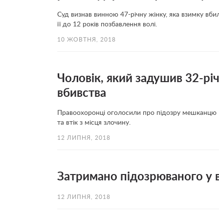
Суд визнав винною 47-річну жінку, яка взимку вбил
її до 12 років позбавлення волі.
10 ЖОВТНЯ, 2018
Чоловік, який задушив 32-рі
вбивства
Правоохоронці оголосили про підозру мешканцю 
та втік з місця злочину.
12 ЛИПНЯ, 2018
Затримано підозрюваного у в
12 ЛИПНЯ, 2018