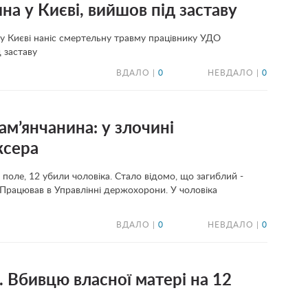
на у Києві, вийшов під заставу
 у Києві наніс смертельну травму працівнику УДО
 заставу
ВДАЛО |
0
НЕВДАЛО |
0
ам’янчанина: у злочині
ксера
е поле, 12 убили чоловіка. Стало відомо, що загиблий -
 Працював в Управлінні держохорони. У чоловіка
ВДАЛО |
0
НЕВДАЛО |
0
 Вбивцю власної матері на 12