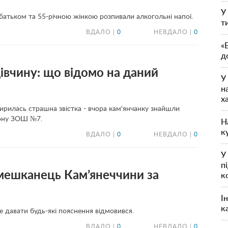
У
 батьком та 55-річною жінкою розпивали алкогольні напої.
т
ВДАЛО |
0
НЕВДАЛО |
0
«
д
івчину: що відомо на даний
У
н
х
ирилась страшна звістка - вчора кам'янчанку знайшли
іону ЗОШ №7.
Н
к
ВДАЛО |
0
НЕВДАЛО |
0
У
п
 мешканець Кам’янеччини за
к
І
к
е давати будь-які пояснення відмовився.
ВДАЛО |
0
НЕВДАЛО |
0