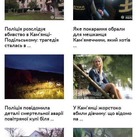
Поліція розслідує
Яке покарання обрали
вбивство в Кам’янці-
для мешканця
Подільському: трагедія
Кам’янеччини, який хотів
сталась в ...
...
Поліція повідомила
У Кам’янці жорстоко
деталі смертельної аварії
вбили дівчину: що відомо
повітряної кулі біля ...
на ...