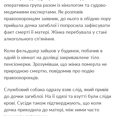
оперативна група разом із кінологом та судово-
медичними експертами. Як розповів
правоохоронцям заявник, до нього в обідню пору
прийшла дочка загиблої і попросила зафіксувати
факт смерті її матері. Жінка перебувала у стані
алкогольного сп’яніння.
Коли фельдшер зайшов у будинок, побачив в
одній із кімнат на долівці закривавлене тіло
пенсіонерки. Зрозумівши, що жінка померла не
природною смертю, повідомив про подію
правоохоронців.
Службовий собака одразу взяв слід, який привів
до дочки загиблої. На її одязі та взутті були сліди
крові. Сусіди також підтверджують, що коли
дочка приходила до матері, між ними часто