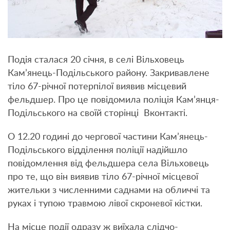
Подія сталася 20 січня, в селі Вільховець
Кам’янець-Подільського району. Закривавлене
тіло 67-річної потерпілої виявив місцевий
фельдшер. Про це повідомила поліція Кам’янця-
Подільського на своїй сторінці Вконтакті.
О 12.20 годині до чергової частини Кам’янець-
Подільського відділення поліції надійшло
повідомлення від фельдшера села Вільховець
про те, що він виявив тіло 67-річної місцевої
жительки з численними саднами на обличчі та
руках і тупою травмою лівої скроневої кістки.
На місце події одразу ж виїхала слідчо-