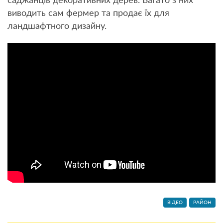
саджанців декоративних дерев. Багато з них
виводить сам фермер та продає їх для
ландшафтного дизайну.
ВІДЕО
РАЙОН