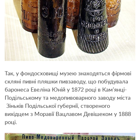
Так, у фондосховищі музею знаходяться фірмові
скляні пивні пляшки пивзаводу, що побудувала
баронеса Евеліна Юній у 1872 році в Кам’янці-
Подільському та медопивоварного заводу міста
Зіньків Подільської губернії, створеного
вихідцем з Моравії Вацлавом Девішеком у 1888
році.