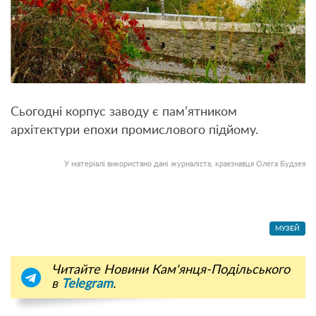
Сьогодні корпус заводу є пам’ятником
архітектури епохи промислового підйому.
У матеріалі використано дані журналіста, краєзнавця Олега Будзея
МУЗЕЙ
Читайте Новини Кам'янця-Подільського
в
Telegram
.