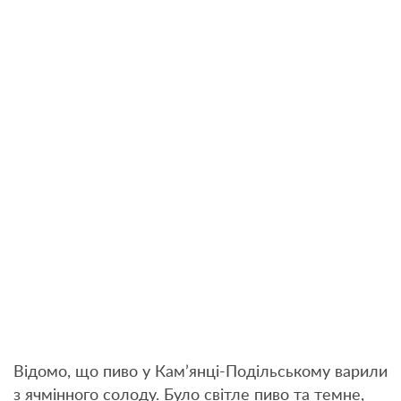
Відомо, що пиво у Кам’янці-Подільському варили
з ячмінного солоду. Було світле пиво та темне,