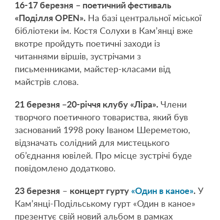
16-17 березня
– поетичний фестиваль
«Поділля OPEN».
На базі центральної міської
бібліотеки ім. Костя Солухи в Кам’янці вже
вкотре пройдуть поетичні заходи із
читаннями віршів, зустрічами з
письменниками, майстер-класами від
майстрів слова.
21 березня –20-річчя клубу «Ліра».
Члени
творчого поетичного товариства, який був
заснований 1998 року Іваном Шереметою,
відзначать солідний для мистецького
об’єднання ювілей. Про місце зустрічі буде
повідомлено додатково.
23 березня
–
концерт гурту
«Один в каное»
.
У
Кам’янці-Подільському гурт «Один в каное»
презентує свій новий альбом в рамках