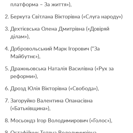
платформа – За життя»),
Беркута Світлана Вікторівна («Слуга народу»)
Дехтієвська Олена Дмитрівна («Довіряй
ділам»),
Добровольський Марк Ігорович (“За
Майбутнє»),
Дражньовська Наталія Василівна («Рух за
реформи»),
Дрозд Юлія Вікторівна («Свобода»),
Загоруйко Валентина Опанасівна
(«Батьківщина»),
Мосьондз Ігор Володимирович («Голос»),
Остафійчук Тетяна Володимирівна