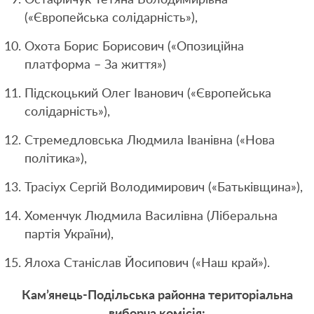
(«Європейська солідарність»),
Охота Борис Борисович («Опозиційна
платформа – За життя»)
Підскоцький Олег Іванович («Європейська
солідарність»),
Стремедловська Людмила Іванівна («Нова
політика»),
Трасіух Сергій Володимирович («Батьківщина»),
Хоменчук Людмила Василівна (Ліберальна
партія України),
Ялоха Станіслав Йосипович («Наш край»).
Кам’янець-Подільська районна територіальна
виборча комісія: