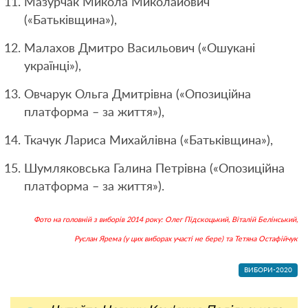
Мазурчак Микола Миколайович
(«Батьківщина»),
Малахов Дмитро Васильович («Ошукані
українці»),
Овчарук Ольга Дмитрівна («Опозиційна
платформа – за життя»),
Ткачук Лариса Михайлівна («Батьківщина»),
Шумляковська Галина Петрівна («Опозиційна
платформа – за життя»).
Фото на головній з виборів 2014 року: Олег Підскоцький, Віталій Белінський,
Руслан Ярема (у цих виборах участі не бере) та Тетяна Остафійчук
ВИБОРИ-2020