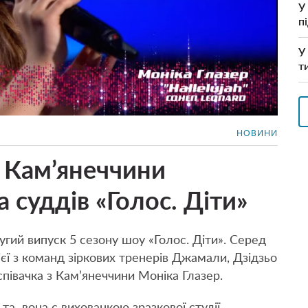
У
п
У
т
НОВИНИ
з Кам’янеччини
а суддів «Голос. Діти»
угий випуск 5 сезону шоу «Голос. Діти». Серед
ієї з команд зіркових тренерів Джамали, Дзідзьо
співачка з Кам’янеччини Моніка Глазер.