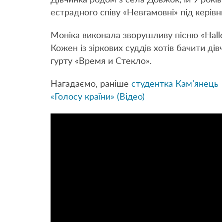
Дівчинка родом з села Довжок, їй 9 років
естрадного співу «Невгамовні» під кері
Моніка виконала зворушливу пісню «Hallel
Кожен із зіркових суддів хотів бачити ді
гурту «Время и Стекло».
Нагадаємо, раніше
студентка Кам’янець
«Голосу країни» (Відео)