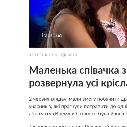
3 ЧЕРВНЯ 2019 |
3890
Маленька співачка 
розвернула усі крісл
2 червня глядачі мали змогу побачити др
учасників, які прагнули потрапити до одн
або гурту «Время и Стекло», була й юна 