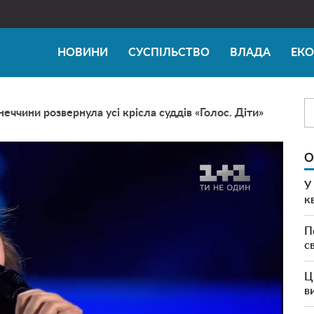
НОВИНИ
СУСПІЛЬСТВО
ВЛАДА
ЕК
еччини розвернула усі крісла суддів «Голос. Діти»
О
У
к
П
с
Ц
в