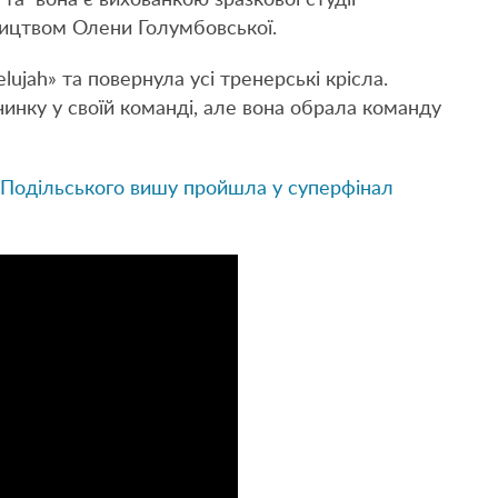
 та вона є вихованкою зразкової студії
вництвом Олени Голумбовської.
ujah» та повернула усі тренерські крісла.
вчинку у своїй команді, але вона обрала команду
-Подільського вишу пройшла у суперфінал