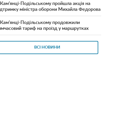
 Кам’янці-Подільському пройшла акція на
ідтримку міністра оборони Михайла Федорова
 Кам’янці-Подільському продовжили
имчасовий тариф на проїзд у маршрутках
ВСІ НОВИНИ