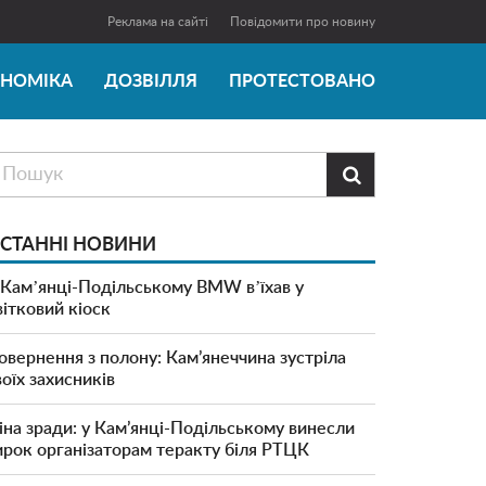
Реклама на сайті
Повідомити про новину
ОНОМІКА
ДОЗВІЛЛЯ
ПРОТЕСТОВАНО

СТАННІ НОВИНИ
 Камʼянці-Подільському BMW вʼїхав у
вітковий кіоск
овернення з полону: Кам’янеччина зустріла
воїх захисників
іна зради: у Кам’янці-Подільському винесли
ирок організаторам теракту біля РТЦК