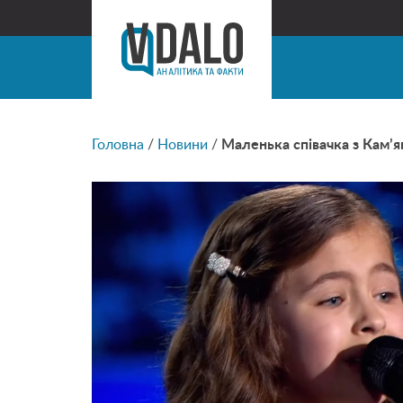
Головна
/
Новини
/
Маленька співачка з Кам’ян