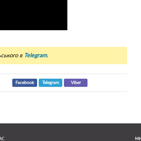
ьського в
Telegram
.
Facebook
Telegram
Viber
АС
МИ