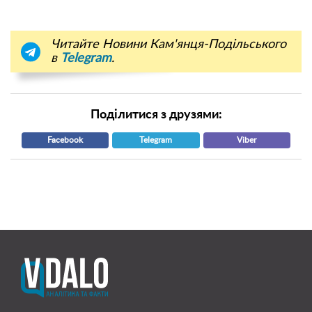
Читайте Новини Кам'янця-Подільського
в
Telegram
.
Поділитися з друзями:
Facebook
Telegram
Viber