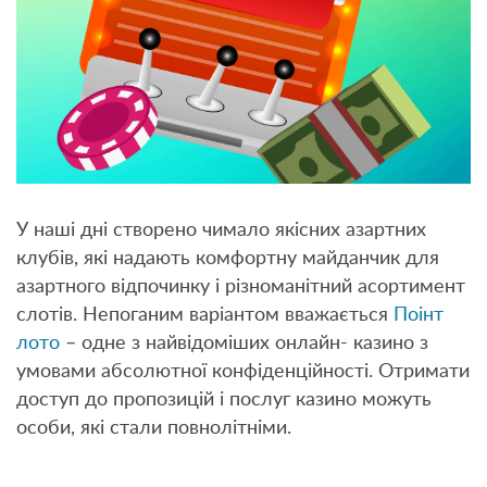
У наші дні створено чимало якісних азартних
клубів, які надають комфортну майданчик для
азартного відпочинку і різноманітний асортимент
слотів. Непоганим варіантом вважається
Поінт
лото
– одне з найвідоміших онлайн- казино з
умовами абсолютної конфіденційності. Отримати
доступ до пропозицій і послуг казино можуть
особи, які стали повнолітніми.