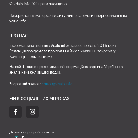
© vdalo.info. Усі права захищено.
Використання матеріалів сайту лише
за умови гіперпосилання на
vdalo.info
ПРО НАС
Інформаційна агенція «Vdalo.info» зареєстрована 2016 року.
Редакція повідомляє про події на Хмельниччині, зокрема у
Кам'янці-Подільському.
На сайті також представлена інформаційна картина України та
аналіз найважливіших подій.
Зворотній звязок:
editor@vdalo.info
МИ В СОЦІАЛЬНИХ МЕРЕЖАХ


Дизайн та розробка сайту