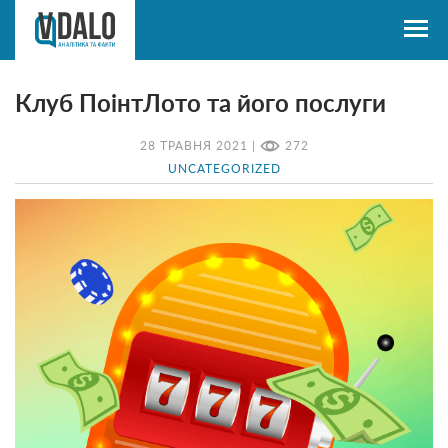
Клуб ПоінтЛото та його послуги
28 ТРАВНЯ 2021 |
272
UNCATEGORIZED