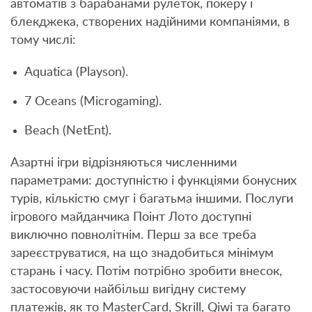
автоматів з барабанами рулеток, покеру і
блекджека, створених надійними компаніями, в
тому числі:
Aquatica (Playson).
7 Oceans (Microgaming).
Beach (NetEnt).
Азартні ігри відрізняються численними
параметрами: доступністю і функціями бонусних
турів, кількістю смуг і багатьма іншими. Послуги
ігрового майданчика Поінт Лото доступні
виключно повнолітнім. Перш за все треба
зареєструватися, на що знадобиться мінімум
старань і часу. Потім потрібно зробити внесок,
застосовуючи найбільш вигідну систему
платежів, як то MasterCard, Skrill, Qiwi та багато