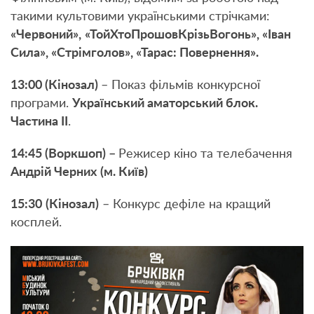
такими культовими українськими стрічками:
«Червоний»,
«ТойХтоПрошовКрізьВогонь», «Іван
Сила», «Стрімголов», «Тарас: Повернення».
13:00 (Кінозал)
– Показ фільмів конкурсної
програми.
Український аматорський блок.
Частина ІІ
.
14:45 (Воркшоп) –
Режисер кіно та телебачення
Андрій Черних
(м. Київ)
15:30
(Кінозал)
– Конкурс дефіле на кращий
косплей.