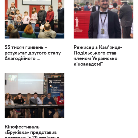
55 тисяч гривень –
Режисер з Кам’янця-
результат другого етапу
Подільського став
благодійного ...
членом Української
кіноакадемії
Кінофестиваль
«Бруківка» представив
програму із 79 стрічок з ...