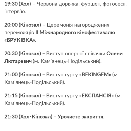
19:30 (Хол
) – Червона доріжка, фуршет, фотосесії,
інтерв’ю.
20:00 (Кінозал)
– Церемонія нагородження
переможців
ІІ Міжнародного кінофестивалю
«БРУКІВКА».
20:30 (Кінозал) –
Виступ оперної співачки
Олени
Лютаревич
(м. Кам’янець-Подільський).
21:00 (Кінозал) –
Виступ гурту
«
BEKINGEM
»
(м.
Кам’янець-Подільський).
21:15 (Кінозал) –
Виступ гурту
«ЕКСПАНСІЯ»
(м.
Кам’янець-Подільський).
21:30 (Хол-Кінозал) – Урочисте закриття
.