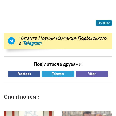
БРУКІВКА
Читайте Новини Кам'янця-Подільського
в
Telegram
.
Поділитися з друзями:
Facebook
Telegram
Viber
Статті по темі: