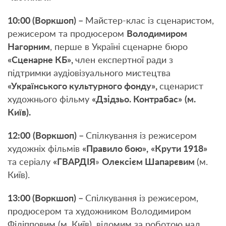
10:00 (Воркшоп) –
Майстер-клас із сценаристом,
режисером та продюсером
Володимиром
Нагорним
, перше в Україні сценарне бюро
«Сценарне КБ»,
член експертної ради з
підтримки аудіовізуального мистецтва
«Українського культурного фонду»,
сценарист
художнього фільму
«Дзідзьо. Контрабас»
(м.
Київ).
12:00
(Воркшоп) –
Спілкування із режисером
художніх фільмів
«Правило бою»,
«Крути 1918»
та серіалу
«ГВАРДІЯ
»
Олексієм Шапарєвим
(м.
Київ).
13:00 (Воркшоп) –
Спілкування із режисером,
продюсером та художником Володимиром
Філіпповим (м. Київ), відомим за роботою над