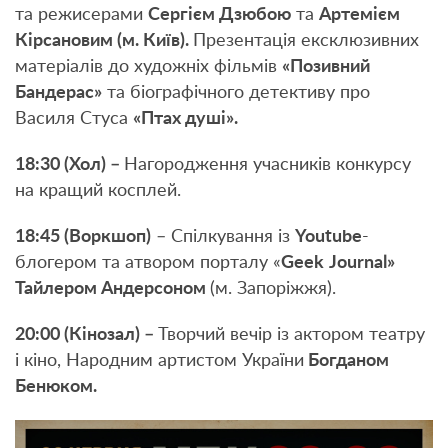
та режисерами
Сергієм Дзюбою
та
Артемієм
Кірсановим (м. Київ).
Презентація ексклюзивних
матеріалів до художніх фільмів
«Позивний
Бандерас»
та біографічного детективу про
Василя Стуса
«Птах душі».
18:30 (Хол) –
Нагородження учасників конкурсу
на кращий косплей.
18:45 (Воркшоп)
– Спілкування із
Youtube
-
блогером та атвором порталу «
Geek
Journal
»
Тайлером Андерсоном
(м. Запоріжжя).
20:00 (Кінозал) –
Творчий вечір із актором театру
і кіно, Народним артистом України
Богданом
Бенюком.