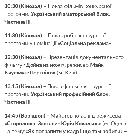
1
0
:
3
0 (Кінозал)
– Показ фільмів конкурсної
програми.
Український аматорський блок.
Частина ІІІ.
1
1
:
30
(Кінозал)
– Показ робіт конкурсної
програми у номінації
«Соціальна реклама»
.
1
2
:
30
(Кінозал) –
Презентація документального
фільму
«Дойна на ножі»,
режисер
Майк
Кауфман-Портніков
(м. Київ)
.
13:
15
(Кінозал) –
Показ фільмів конкурсної
програми.
Український професійний блок.
Частина ІІІ
.
14:45 (Воркшоп) –
Майстер-клас від режисера
«Сторожової Застави» Юрія Ковальова
(м. Одеса)
на тему:
«
Як потрапити у кадр і що там робити»
–