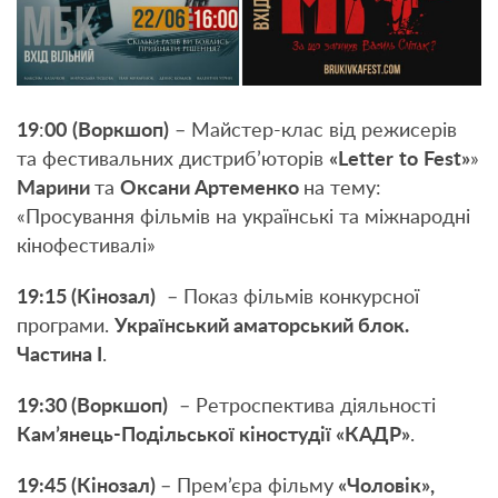
19
:
00
(Воркшоп)
– Майстер-клас від режисерів
та фестивальних дистриб’юторів
«
Letter
to
Fest
»
»
Марини
та
Оксани Артеменко
на тему:
«Просування фільмів на українські та міжнародні
кінофестивалі»
19:15 (Кінозал)
– Показ фільмів конкурсної
програми.
Український аматорський блок.
Частина І
.
19:30 (Воркшоп)
– Ретроспектива діяльності
Кам’янець-Подільської кіностудії «КАДР»
.
19:45 (Кінозал)
– Прем’єра фільму
«Чоловік»,