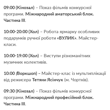
09:
0
0 (Кінозал)
– Показ фільмів конкурсної
програми.
Міжнародний аматорський блок.
Частина ІІІ
.
10:00-20:00 (Хол)
– Робота ярмарку особливих
подарунків ручної роботи
«ВУЛИК»
. Майстер-
класи.
10:00-19:00 (Хол)
– Виступи різноманітних
музичних колективів.
10:00
(
Воркшоп) –
Майстер-клас із мультиплікації
від режисера
Тетяни Ясінчук
(м. Чортків).
0
9
:
3
0 (Кінозал)
– Показ фільмів конкурсної
програми.
Міжнародний професійний блок.
Частина ІІІ
.