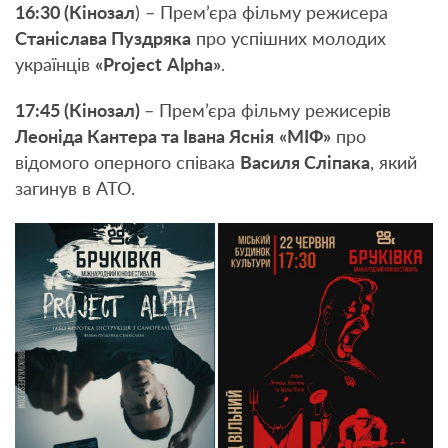
16:30 (Кінозал
) – Прем’єра фільму режисера
Станіслава Пуздряка
про успішних молодих
українців
«
Project
Alpha
»
.
17:45 (Кінозал)
– Прем’єра фільму режисерів
Леоніда Кантера та Івана Яснія
«МІФ»
про
відомого оперного співака
Василя Сліпака
, який
загинув в АТО.