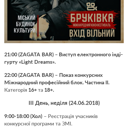
21:00 (
ZAGATA
BAR
) – Виступ
електронного інді-
гурту
«
Light
Dreams
».
22:00
(
ZAGATA
BAR
) –
Показ конкурсних
Міжнародний професійний блок. Частина ІІ.
Категорія
16+
та
18+.
ІІІ День, неділя (24.06.2018)
9:00-18:00 (Хол)
– Реєстрація учасників
конкурсної програми та ЗМІ.