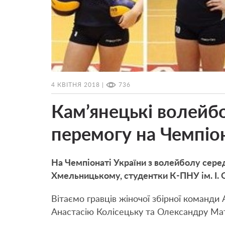
4 КВІТНЯ 2018 |
736
Кам’янецькі волейб
перемогу на Чемпіон
На Чемпіонаті України з волейболу сере
Хмельницькому, студентки К-ПНУ ім. І. 
Вітаємо гравців жіночої збірної команд
Анастасію Колісецьку та Олександру Мат