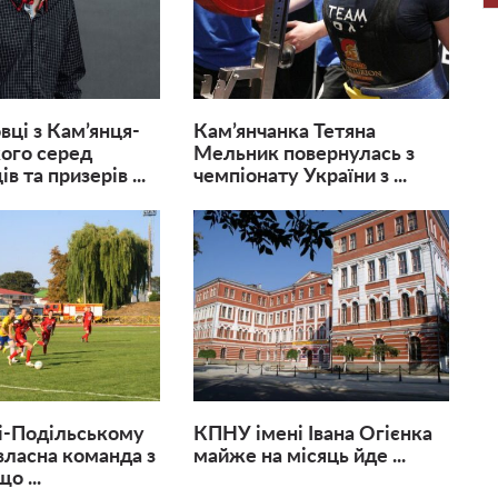
вці з Кам’янця-
Кам’янчанка Тетяна
ого серед
Мельник повернулась з
 та призерів ...
чемпіонату України з ...
і-Подільському
КПНУ імені Івана Огієнка
 власна команда з
майже на місяць йде ...
о ...