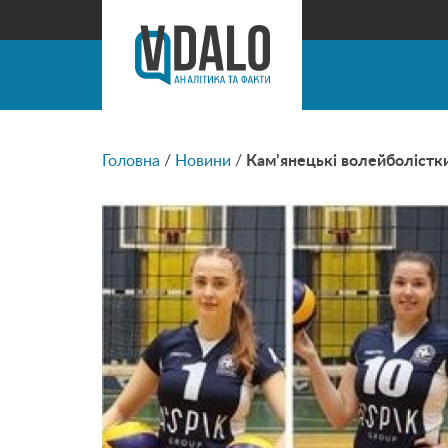
Головна
/
Новини
/
Кам’янецькі волейболістки